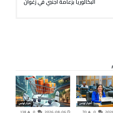
البكالوريا بزعامة أجنبي في زغوان
أخبار تونس
أخبار تونس
-06
138
0
2026-08-06
70
0
202