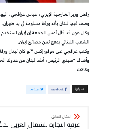
رفض وزير الخارجية الإيراني، عباس عراقجي، ‌الي
وصف فيها لبنان بأنه ورقة ⁠مساومة في يد طهران.
وكان عون قد قال أمس الجمعة إن إيران تستخدم لبن
⁠الشعب اللبناني يدفع ثمن مصالح إيران.
وكتب عراقجي على موقع إكس “لو كان ⁠لبنان ورقة م
وأضاف “سيدي الرئيس، أنقذ لبنان ⁠من عدوك الح
وكالات
‫‫ شاركها‬
Twitter
Facebook
غرفة التجارة للشمال الغربي تحثّ