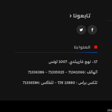
تابعونا
اتصلوا بنا
17، نهج غاريبلدي ـ 1007 تونس
الهاتف :71341066 – 71335025 – 71336386
تلكس براس : 13880 TN – تلفاكس :71336584