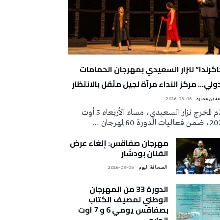
اكرندا” لنزار السعيدي بمهرجان الحمامات
دولي… مركز النداء مرآة لجيل مثقل بالانتظار
ة بن عمارة
2026-08-06
قدّم المخرج نزار السعيدي، مساء الأربعاء 5 أوت
ات الدورة 60 لمهرجان …
مهرجان صفاقس: إلغاء عرض
الفنان بودشار
‭ ‬الصحافة‭ ‬اليوم
2026-08-06
الدورة 33 من المهرجان
الوطني لمصيف الكتاب
بصفاقس يومي 6 و 7 اوت
الجاري