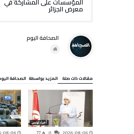
المؤسسات على المشاركة في
معرض الجزائر
‭ ‬الصحافة‭ ‬اليوم
‫مقالات ذات صلة‬
‫‫المزيد بواسطة‬ ‬ ‭ ‬الصحافة‭ ‬اليوم
أخبار تونس
أخبار تونس
6-08-06
77
0
2026-08-06
109
0