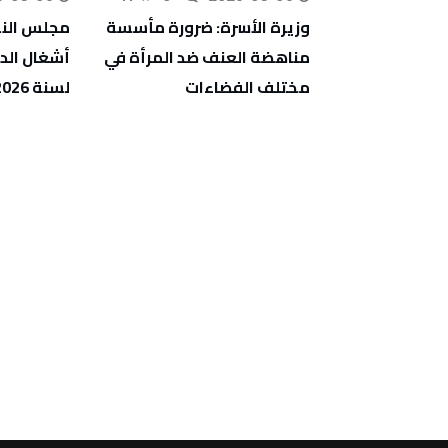
الحماية المدنية : 632 تدخلا
وزيرة الأسرة: ضرورة مأسسة
مجلس النو
خلال 24 ساعة منها 168 للنجدة
مناهضة العنف ضد المرأة في
أشغال الدو
الطرقات
مختلف الفضاءات
لسنة 2026 للبرلمان الإفريقي