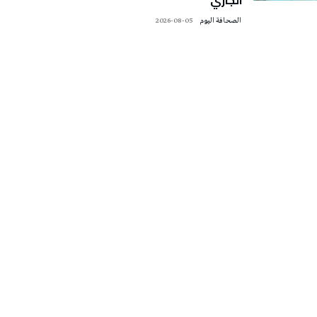
‭ ‬الصحافة‭ ‬اليوم
2026-08-05
تونس الطقس