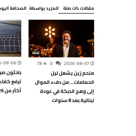
‫مقالات ذات صلة‬
‫‫المزيد بواسطة‬ ‬ ‭ ‬الصحافة‭ ‬اليوم
ثقافة
ثقافة
6-08-06
78
0
2026-08-07
316
0
باحثون صي
3 من المهرجان
ملحم زين يشعل ليل
ترفع كفاء
 الكتاب
الحمامات… من دفء الموال
أكثر من 26 بالمئ
بصفاقس يومي 6 و 7 اوت
إلى وهج الدبكة في عودة
لبنانية بعد 8 سنوات