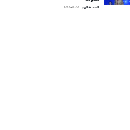
‭ ‬الصحافة‭ ‬اليوم
2026-08-06
تونس الطقس