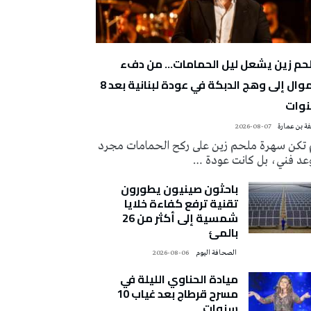
حم زين يشعل ليل الحمامات… من دفء
الموال إلى وهج الدبكة في عودة لبنانية بعد 8
وات
ة بن عمارة
2026-08-07
 تكن سهرة ملحم زين على ركح الحمامات مجرد
عد فني، بل كانت عودة …
باحثون صينيون يطورون
تقنية ترفع كفاءة خلايا
شمسية إلى أكثر من 26
بالمئ
‭ ‬الصحافة‭ ‬اليوم
2026-08-06
ميادة الحناوي الليلة في
مسرح قرطاج بعد غياب 10
سنوات