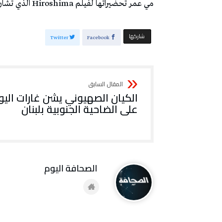
مي عمر تحضيراتها لفيلم Hiroshima الذي تشارك في بطولته إلى جانب Ahmed El Sakka.
‫‫ شاركها‬
Twitter
Facebook
الكيان الصهيوني يشن غارات اليو
على الضاحية الجنوبية بلبنان
‭ ‬الصحافة‭ ‬اليوم