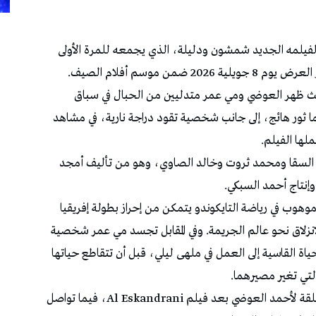
يلمه الجديد شمشون ودليلة، الذي يجمعه للمرة الأولى
ن موسم أفلام الصيف.
حيث ظهر العوضي ومي عمر متدليين من الحبال في سباق
 ثور هائج، إلى جانب شخصية تقود دراجة نارية، في مشاهد
لها الفيلم.
 السقا ومحمد ثروت وخالد الصاوي، وهو من تأليف أمجد
نتاج أحمد السبكي.
ب في رياضة التايكوندو يتمكن من إحراز بطولة إفريقيا
لانزلاق نحو عالم الجريمة. وفي المقابل تجسد مي عمر شخصية
ة القاسية إلى العمل في ملهى ليلي، قبل أن تتقاطع حياتها
تي تغير مصيرهما.
ويُعد “شمشون ودليلة” ثاني بطولة سينمائية مطلقة لأحمد العوضي بعد فيلم Al Eskandrani، فيما تواصل