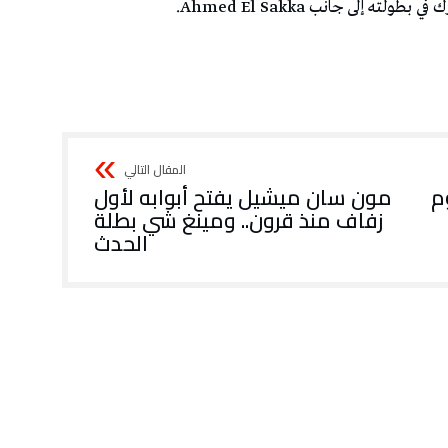
م
مون سان ميشيل يفتح أبوابه لأول
زفاف منذ قرون.. ومينغ شي بطلة
الحدث