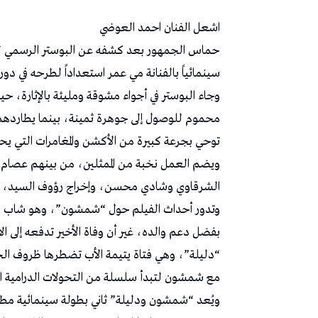
اشعل الفنان احمد العوضي
حماس الجمهور بعد كشفه عن البوستر الرسمي لف
سينمائياً بالفنانة مي عمر استعداداً لطرحه في دور العرض يوم 8 جويلية 2026 ضم
وجاء البوستر في أجواء مشوقة ومليئة بالإثارة، 
محموم للوصول إلى جوهرة ثمينة، بينما يطاردهما
توحي بجرعة كبيرة من الأكشن والمغامرات التي يحم
ويضم العمل نخبة من الممثلين، من بينهم عصام
الشرقاوي وشادي محسن، وإخراج رؤوف السيد، وإ
وتدور أحداث الفيلم حول “شمشون”، وهو شاب موهو
بفضل دعم والده، غير أن وفاة الأخير تدفعه إلى ا
“دليلة”، وهي فتاة يتيمة الأب تضطرها ظروف الحيا
مع شمشون لتبدأ سلسلة من التحولات الدرامية ال