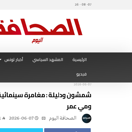
07- 08 - 26
الرئيسية
المشهد السياسي
أخبار تونس
فيديو
2026-06-07
شمشون ودليلة : مغامرة سينمائية 
ومي عمر
‭ ‬الصحافة‭ ‬اليوم
2026-06-07
1