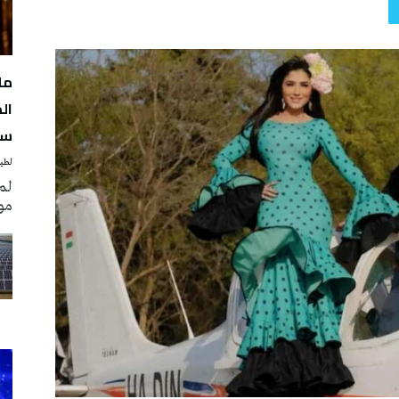
مل
سن
لطيف
لم
مو