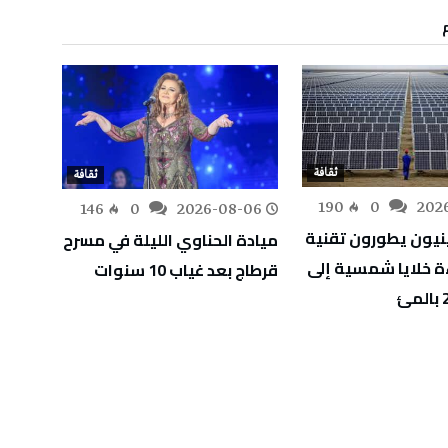
ثقافة
ثقافة
190
0
202
-06
146
0
2026-08-06
نيون يطورون تقنية
ميادة الحناوي الليلة في مسرح
“جاكرن
ة خلايا شمسية إلى
قرطاج بعد غياب 10 سنوات
بمهرج
مركز ا
بالانتظ