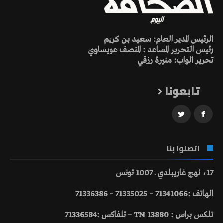
الرئيس المدير العام: سعيد بن كريم
رئيس التحرير المساعد : المنصف عويساوي
تحرير الواب: منيرة رزقي
تابعونا
اتصلوا بنا
17، نهج غاريبلدي ـ 1007 تونس
الهاتف :71341066 – 71335025 – 71336386
تلكس براس : 13880 TN – تلفاكس :71336584