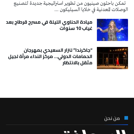
تمكن باحثون صينيون من تطوير استراتيجية جديدة لتصنيع
الوصلات المعدنية في خلايا السيليكون …
ميادة الحناوي الليلة في مسرح قرطاج بعد
غياب 10 سنوات
“جاكرندا” لنزار السعيدي بمهرجان
الحمامات الدولي… مركز النداء مرآة لجيل
مثقل بالانتظار
تونس الطقس
من نحن