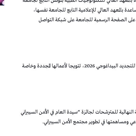
بالمعهد العالي للتكنولوجيات الطبية بتونس التابع لجامعة
ساعدة بالمعهد العالي للإعلامية التابع للجامعة نفسها،
 على الصفحة الرسمية للجامعة على شبكة التواصل
ونالت الدكتورة سوسن التركي، جائزة جون ديمال للتجديد البيداغوجي 2026، تتويجا لأعمالها المجددة وخاصة
لنهائية للمترشحات لجائزة “سيدة العام في الأمن السيبراني