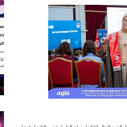
سه
دم
ال
صبرة
سه