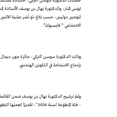
حصدت الدكتورة سوسن التركي، الأستاذة المساعدة 
تونس المنار، والدكتورة نهال بن يوسف الأستاذة الم
تتوجين دوليين، حسب بلاغ،تو نُشر عشية الاثنين
الاجتماعي ” فايسبوك”.
بإدماج الاستدامة في التكوين الهندسي.
وتمّ ترشيح الدكتورة نهال بن يوسف ضمن القائمة ا
– فئة المتطوعة لسنة 2026″، تقديرًا لعملها التطوعي ومساهمتها في تطوير مجتمع الأمن السيبراني.