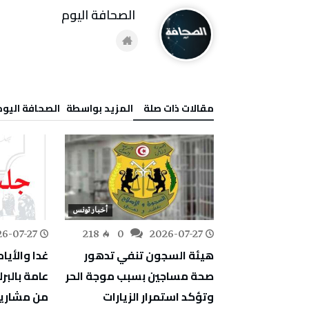
‭ ‬الصحافة‭ ‬اليوم
‫مقالات ذات صلة‬
‫‫المزيد بواسطة‬ ‬ ‭ ‬الصحافة‭ ‬اليوم
أخبار تونس
أخبار تونس
26-07-27
218
0
2026-07-27
245
0
ي حركة قطارات
هيئة السجون تنفي تدهور
غدا والأيا
عطب فني
صحة مساجين بسبب موجة الحر
عامة بالبر
وتؤكد استمرار الزيارات
من مشاريع