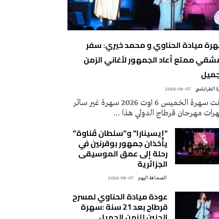
رة ميادة الحناوي و محمد خيري: سفر
شقي ممتع أعاد الجمهور لأغاني الزمن
جميل
 الطرابلسي
2026-08-07
كانت سهرة الخميس 6 اوت 2026 سهرة غير سائر
رات مهرجان قرطاج الدولي هذا …
“إيسينارا” و”سلطان ڤناوة”
يأخذان جمهور بوقرنين في
رحلة إلى عمق الموسيقى
الجزائرية
‭ ‬الصحافة‭ ‬اليوم
2026-08-07
عودة ميادة الحناوي لمسرح
قرطاج بعد 21 سنة :سهرة
الحنين للزمن الجميل