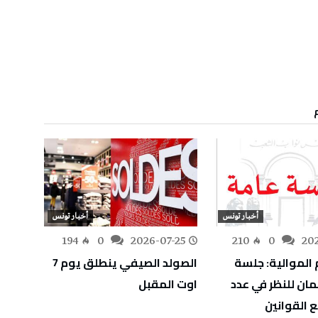
أخبار تونس
أخبار تونس
-24
194
0
2026-07-25
210
0
20
م الموالية: جلسة
الصولد الصيفي ينطلق يوم 7
اليوم 
لمان للنظر في عدد
اوت المقبل
وهذه 
 القوانين
الإنذار