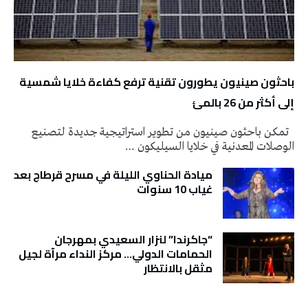
باحثون صينيون يطورون تقنية ترفع كفاءة خلايا شمسية
إلى أكثر من 26 بالمئ
تمكن باحثون صينيون من تطوير استراتيجية جديدة لتصنيع
الوصلات المعدنية في خلايا السيليكون …
ميادة الحناوي الليلة في مسرح قرطاج بعد
غياب 10 سنوات
“جاكرندا” لنزار السعيدي بمهرجان
الحمامات الدولي… مركز النداء مرآة لجيل
مثقل بالانتظار