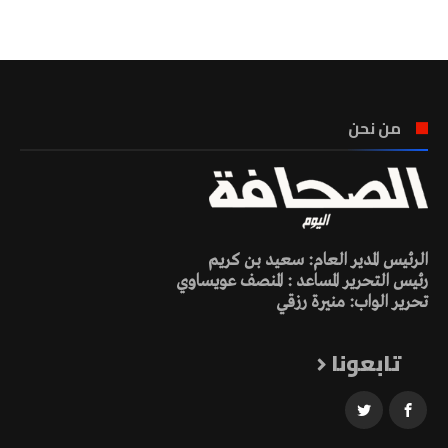
تونس الطقس
من نحن
الرئيس المدير العام: سعيد بن كريم
رئيس التحرير المساعد : المنصف عويساوي
تحرير الواب: منيرة رزقي
تابعونا