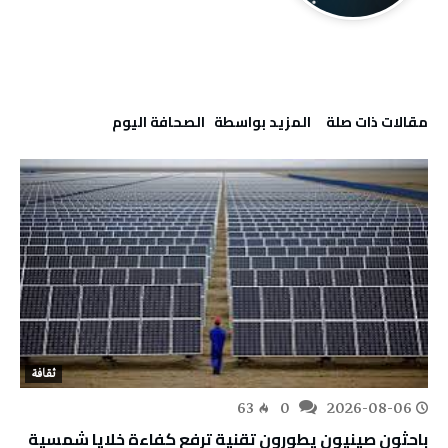
‫مقالات ذات صلة‬
‫‫المزيد بواسطة‬ ‬ ‭ ‬الصحافة‭ ‬اليوم
ثقافة
63
0
2026-08-06
باحثون صينيون يطورون تقنية ترفع كفاءة خلايا شمسية