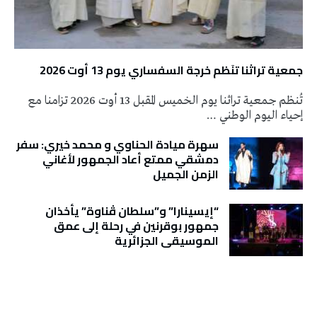
جمعية تراثنا تنَظم خرجة السفساري يوم 13 أوت 2026
تُنظم جمعية تراثنا يوم الخميس المقبل 13 أوت 2026 تزامنا مع
إحياء اليوم الوطني …
سهرة ميادة الحناوي و محمد خيري: سفر
دمشقي ممتع أعاد الجمهور لأغاني
الزمن الجميل
“إيسينارا” و”سلطان ڤناوة” يأخذان
جمهور بوقرنين في رحلة إلى عمق
الموسيقى الجزائرية
تونس الطقس