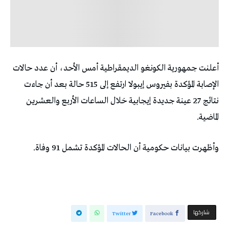
أعلنت ‌جمهورية ‌الكونغو الديمقراطية أمس ‌الأحد، ⁠أن عدد ​حالات
الإصابة ⁠المؤكدة بفيروس إيبولا ارتفع ⁠إلى 515 حالة بعد أن ​جاءت
نتائج 27 عينة ⁠جديدة ‌إيجابية خلال الساعات الأربع والعشرين
الماضية.
وأظهرت بيانات حكومية ‌أن ⁠الحالات المؤكدة ‌تشمل 91 وفاة.
‫‫ شاركها‬
Twitter
Facebook