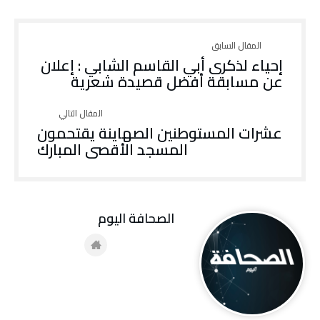
إحياء لذكرى أبي القاسم الشابي : إعلان
عن مسابقة أفضل قصيدة شعرية
عشرات المستوطنين الصهاينة يقتحمون
المسجد الأقصى المبارك
‭ ‬الصحافة‭ ‬اليوم