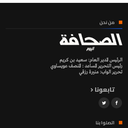
من نحن
الرئيس المدير العام: سعيد بن كريم
رئيس التحرير المساعد : المنصف عويساوي
تحرير الواب: منيرة رزقي
تابعونا
اتصلوا بنا