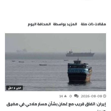
‫مقالات ذات صلة‬
‫‫المزيد بواسطة‬ ‬ ‭ ‬الصحافة‭ ‬اليوم
عربي و دولي
14
0
2026-08-08
إيران: اتفاق قريب مع عُمان بشأن مسار ملاحي في مضيق