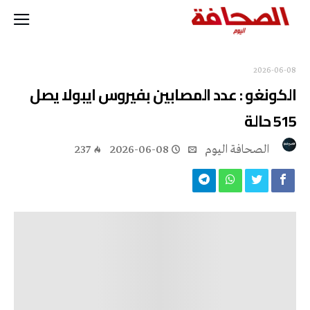
2026-06-08
الكونغو : عدد المصابين بفيروس ايبولا يصل
515 حالة
‭ ‬الصحافة‭ ‬اليوم
2026-06-08
237