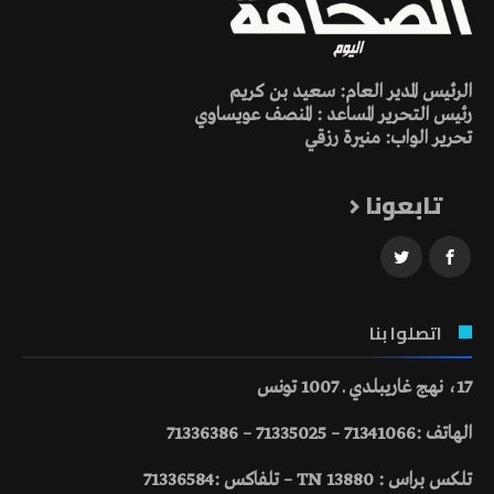
الرئيس المدير العام: سعيد بن كريم
رئيس التحرير المساعد : المنصف عويساوي
تحرير الواب: منيرة رزقي
تابعونا
اتصلوا بنا
17، نهج غاريبلدي ـ 1007 تونس
الهاتف :71341066 – 71335025 – 71336386
تلكس براس : 13880 TN – تلفاكس :71336584