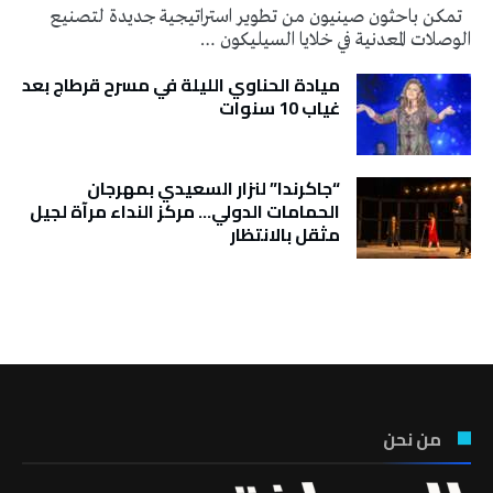
تمكن باحثون صينيون من تطوير استراتيجية جديدة لتصنيع
الوصلات المعدنية في خلايا السيليكون …
ميادة الحناوي الليلة في مسرح قرطاج بعد
غياب 10 سنوات
“جاكرندا” لنزار السعيدي بمهرجان
الحمامات الدولي… مركز النداء مرآة لجيل
مثقل بالانتظار
تونس الطقس
من نحن