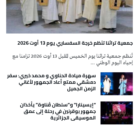
جمعية تراثنا تنَظم خرجة السفساري يوم 13 أوت 2026
تُنظم جمعية تراثنا يوم الخميس المقبل 13 أوت 2026 تزامنا مع
إحياء اليوم الوطني …
سهرة ميادة الحناوي و محمد خيري: سفر
دمشقي ممتع أعاد الجمهور لأغاني
الزمن الجميل
“إيسينارا” و”سلطان ڤناوة” يأخذان
جمهور بوقرنين في رحلة إلى عمق
الموسيقى الجزائرية
تونس الطقس