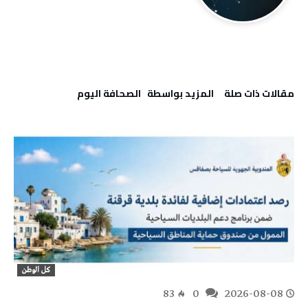
‫مقالات ذات صلة‬
‫‫المزيد بواسطة‬ ‬ ‭ ‬الصحافة‭ ‬اليوم
كل الوطن
83
0
2026-08-08