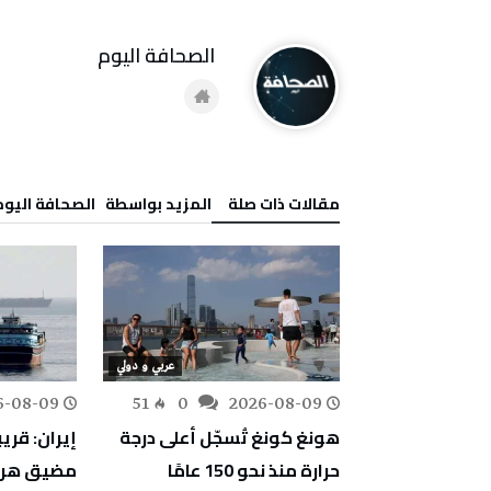
‭ ‬الصحافة‭ ‬اليوم
‫مقالات ذات صلة‬
‫‫المزيد بواسطة‬ ‬ ‭ ‬الصحافة‭ ‬اليوم
منوعات
عربي و دولي
6-08-09
51
0
2026-08-09
129
0
س تحذر من
هونغ كونغ تُسجّل أعلى درجة
إيران: قري
اء تسرّب نفطي
حرارة منذ نحو 150 عامًا
مضيق هرمز