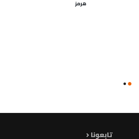
هرمز
الليبي
تابعونا