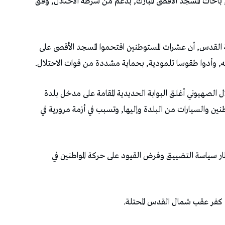
 باحات المسجد الأقصى المبارك, بدعم من شرطة الاحتلال, وفق
 القدس, أن عشرات المستوطنين اقتحموا المسجد الأقصى على
, وأدوا طقوسا تلمودية, بحماية مشددة من قوات الاحتلال.
الصهيوني أغلق البوابة الحديدية المقامة على مدخل بلدة
طنين والسيارات من البلدة وإليها, وتسبب في أزمة مرورية في
إطار سياسة التضييق وفرض القيود على حركة المواطنين في
ة كفر عقب شمال القدس المحتلة.