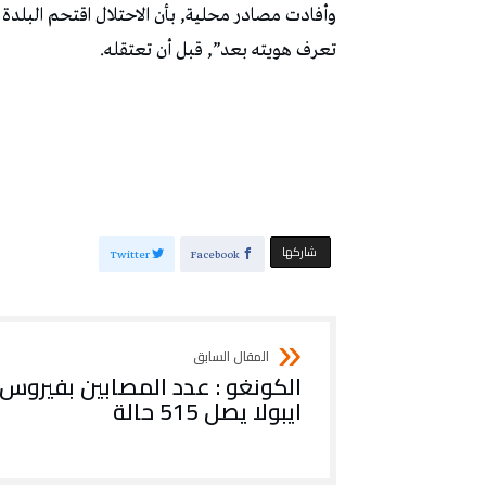
وأفادت مصادر محلية, بأن الاحتلال اقتحم البلد
تعرف هويته بعد”, قبل أن تعتقله.
‫‫ شاركها‬
Twitter
Facebook
الكونغو : عدد المصابين بفيروس
ايبولا يصل 515 حالة