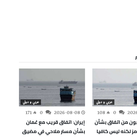
عربي و دولي
عربي و دولي
-08
171
0
2026-08-08
108
0
202
بون من اتفاق بشأن
إيران: اتفاق قريب مع عُمان
ليبيا
 لكنه ليس كافيا
بشأن مسار ملاحي في مضيق
بخزان