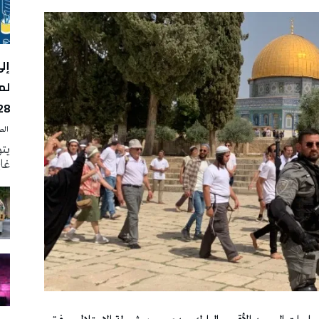
لم
28
‭ ‬الصحافة‭ ‬اليوم
يتو
غاية 31 أوت الجار