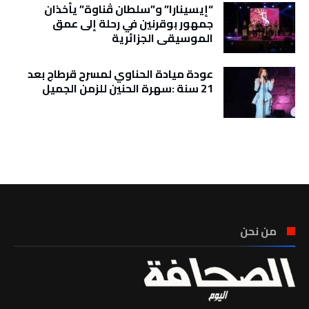
“إيسينارا” و”سلطان ڤناوة” يأخذان
جمهور بوقرنين في رحلة إلى عمق
الموسيقى الجزائرية
عودة ميادة الحناوي لمسرح قرطاج بعد
21 سنة :سهرة الحنين للزمن الجميل
تونس الطقس
من نحن