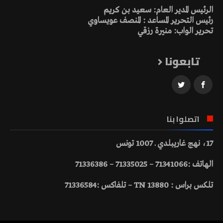
الرئيس المدير العام: سعيد بن كريم
رئيس التحرير المساعد : المنصف عويساوي
تحرير الواب: منيرة رزقي
تابعونا
اتصلوا بنا
17، نهج غاريبلدي ـ 1007 تونس
الهاتف :71341066 – 71335025 – 71336386
تلكس براس : 13880 TN – تلفاكس :71336584