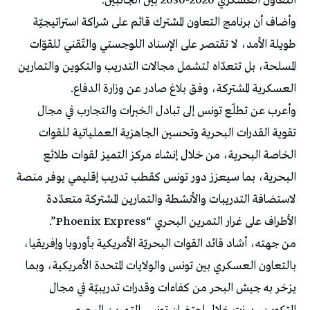
التعاون العسكري 2020-2030 بين الجانبين.
وأضاف أن برنامج التعاون المشترك قائم على شراكة استراتيجيّة
طويلة الأمد، لا تقتصر على الإسناد اللوجستي والتّقني للقوّات
المسلحة، بل تتعدّاه لتشمل مجالات التدريب والتكوين والتمارين
العسكرية المشتركة، وفق بلاغ صادر عن وزارة الدفاع.
وأعرب عن تطلّع تونس إلى تبادل الخبرات والتجارب في مجال
تقوية القدرات البحرية وتحسين الجاهزية العملياتية للقوات
الخاصة البحرية، من خلال إنشاء مركز التميز لقوات طلائع
البحرية، بما سيعزز دور تونس كقطب تدريب إقليمي يوفر منصة
لاستضافة التدريبات والأنشطة والتمارين المشتركة متعدّدة
الأطراف على غرار التمرين البحري “Phoenix Express”.
من جهته، أشاد قائد القوات البحريّة الأمريكية بأوروبا وإفريقيا،
بالتعاون العسكري بين تونس والولايات المتحدة الأمريكية، وبما
يزخر به جيش البحر من كفاءات وقدرات تدريبيّة في مجال