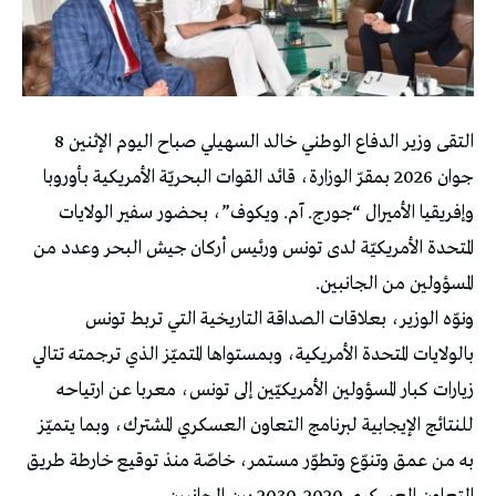
التقى وزير الدفاع الوطني خالد السهيلي صباح اليوم الإثنين 8
جوان 2026 بمقرّ الوزارة، قائد القوات البحريّة الأمريكية بأوروبا
وإفريقيا الأميرال “جورج. آم. ويكوف”، بحضور سفير الولايات
المتحدة الأمريكيّة لدى تونس ورئيس أركان جيش البحر وعدد من
المسؤولين من الجانبين.
ونوّه الوزير، بعلاقات الصداقة التاريخية التي تربط تونس
بالولايات المتحدة الأمريكية، وبمستواها المتميّز الذي ترجمته تتالي
زيارات كبار المسؤولين الأمريكيّين إلى تونس، معربا عن ارتياحه
للنتائج الإيجابية لبرنامج التعاون العسكري المشترك، وبما يتميّز
به من عمق وتنوّع وتطوّر مستمر، خاصّة منذ توقيع خارطة طريق