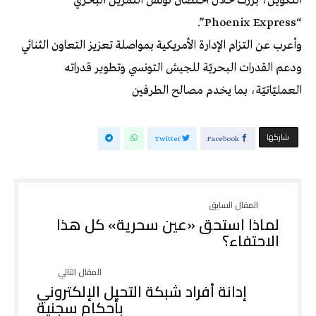
التكوين، برزت خلال احتضان تونس التمرين البحري
“Phoenix Express”.
وأعرب عن التزام الإدارة الأمريكية بمواصلة تعزيز التعاون الثنائي
ودعم القدرات البحريّة للجيش التونسي وتطوير قدراته
العمليّاتيّة، بما يخدم مصالح الطرفين
‫‫ شاركها‬
Twitter
Facebook
لماذا استحق «عين سحرية» كل هذا
الاحتفاء؟
إدانة أفراد شبكة التحيل الإلكتروني
بأحكام سجنية