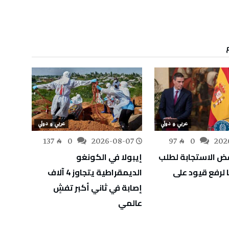
عربي و دولي
عربي و دولي
-06
137
0
2026-08-07
97
0
202
فض الاستجابة لطلب
إيبولا في الكونغو
فاتت 
 لرفع قيود على
الديمقراطية يتجاوز 4 آلاف
0
إصابة في ثاني أكبر تفشٍ
في اس
عالمي