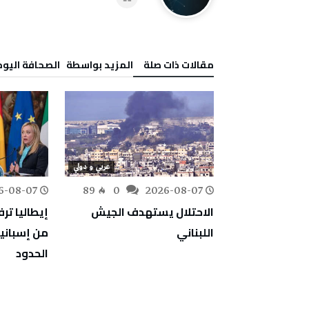
‫مقالات ذات صلة‬
‫‫المزيد بواسطة‬ ‬ ‭ ‬الصحافة‭ ‬اليوم
عربي و دولي
عربي و دولي
6-08-07
89
0
2026-08-07
172
0
الجزائر: 6 قتلى و18 مصابًا في
الاحتلال يستهدف الجيش
إيطاليا تر
نحدر في
اللبناني
من إسبانيا
الحدود