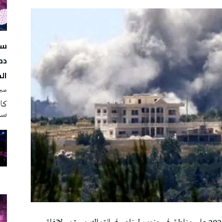
سه
دم
ال
صبرة
سه