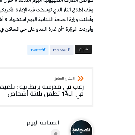
وقف إطلاق النار الذي توسطت فيه الإدارة الأمريكية 
وأعلنت وزارة الصحة اللبنانية اليوم استشهاد 8 أشخاص على الأقلّ بغارة اسرائيلية على صور في جنوب لبنان.
وأوردت الوزارة “أن غارة العدو على حي المساكن في مدينة صور 
‫‫ شاركها‬
Twitter
Facebook
رعب في مدرسة بريطانية : تلميذ
في الـ14 تطعن ثلاثة أشخاص
‭ ‬الصحافة‭ ‬اليوم