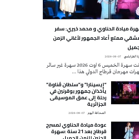
رة ميادة الحناوي و محمد خيري: سفر
شقي ممتع أعاد الجمهور لأغاني الزمن
جميل
 الطرابلسي
2026-08-07
كانت سهرة الخميس 6 اوت 2026 سهرة غير سائر
رات مهرجان قرطاج الدولي هذا …
“إيسينارا” و”سلطان ڤناوة”
يأخذان جمهور بوقرنين في
رحلة إلى عمق الموسيقى
الجزائرية
‭ ‬الصحافة‭ ‬اليوم
2026-08-07
عودة ميادة الحناوي لمسرح
قرطاج بعد 21 سنة :سهرة
الحنين للزمن الجميل