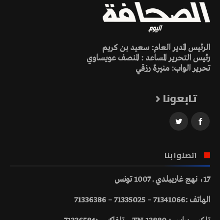
الرئيس المدير العام: سعيد بن كريم
رئيس التحرير المساعد : المنصف عويساوي
تحرير الواب: منيرة رزقي
تابعونا
اتصلوا بنا
17، نهج غاريبلدي ـ 1007 تونس
الهاتف :71341066 – 71335025 – 71336386