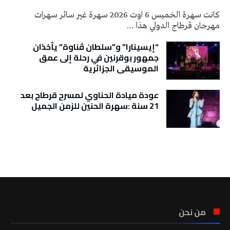
كانت سهرة الخميس 6 اوت 2026 سهرة غير سائر سهرات
مهرجان قرطاج الدولي هذا …
“إيسينارا” و”سلطان ڤناوة” يأخذان
جمهور بوقرنين في رحلة إلى عمق
الموسيقى الجزائرية
عودة ميادة الحناوي لمسرح قرطاج بعد
21 سنة :سهرة الحنين للزمن الجميل
تونس الطقس
من نحن