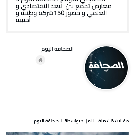
معارض تجمع بين البعد الاقتصادي و
العلمي و حضور 150شركة وطنية و
أجنبية
‭ ‬الصحافة‭ ‬اليوم
‫مقالات ذات صلة‬
‫‫المزيد بواسطة‬ ‬ ‭ ‬الصحافة‭ ‬اليوم