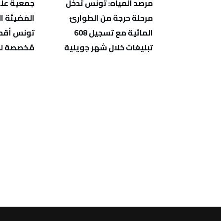
تطبيقة جديدة
مرصد المياه: تونس تدخل
جمعية علو
البيئي
مرحلة حرجة من الطوارئ
المُضيئة 
ية في مجال
المائية مع تسجيل 608
تونس أقما
تبليغات خلال شهر جويلية
مُخصصة لل