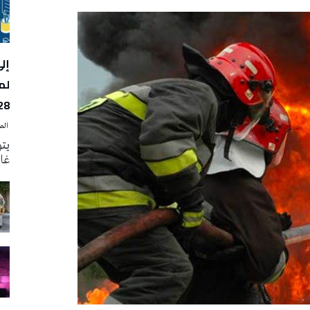
لم
28
‭ ‬الصحافة‭ ‬اليوم
يتو
غاية 31 أوت الجار