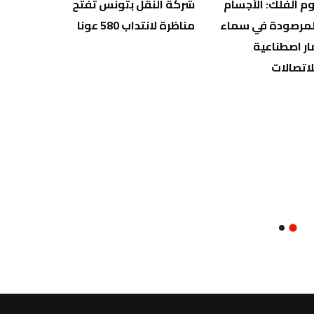
م الفلك: الأجسام
شركة النقل بتونس تفتح
المعهد
المرصودة في سماء
مناظرة لانتداب 580 عونا
بأريان
ر اصطناعية
خاصة 
اتصالات
لغايات