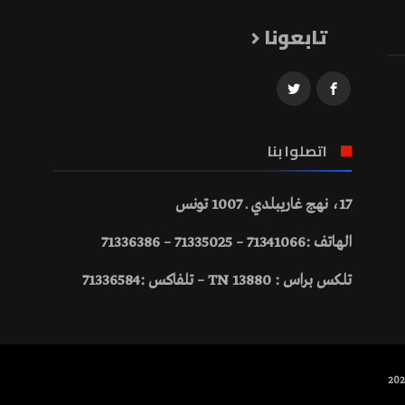
تابعونا
اتصلوا بنا
17، نهج غاريبلدي ـ 1007 تونس
الهاتف :71341066 – 71335025 – 71336386
تلكس براس : 13880 TN – تلفاكس :71336584