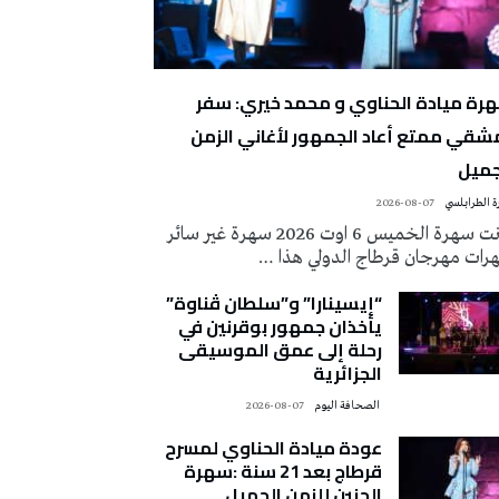
رة ميادة الحناوي و محمد خيري: سفر
شقي ممتع أعاد الجمهور لأغاني الزمن
جميل
 الطرابلسي
2026-08-07
كانت سهرة الخميس 6 اوت 2026 سهرة غير سائر
رات مهرجان قرطاج الدولي هذا …
“إيسينارا” و”سلطان ڤناوة”
يأخذان جمهور بوقرنين في
رحلة إلى عمق الموسيقى
الجزائرية
‭ ‬الصحافة‭ ‬اليوم
2026-08-07
عودة ميادة الحناوي لمسرح
قرطاج بعد 21 سنة :سهرة
الحنين للزمن الجميل