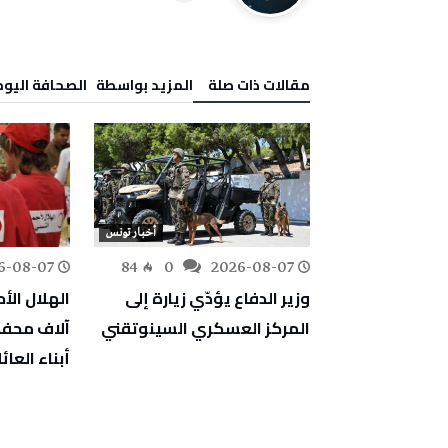
‫مقالات ذات صلة‬
‫‫المزيد بواسطة‬ ‬ ‭ ‬الصحافة‭ ‬اليوم
أخبار تونس
أخبار تونس
6-08-07
84
0
2026-08-07
134
0
ين تؤكد على
وزير الدفاع يؤدّي زيارة إلى
 الالتزام
المركز العسكري السينوتقني
آلاف محفظ
يا المعتمدة
أبناء العا