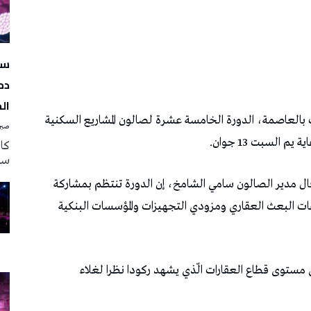
سه
دم
ال
 جوان 2026 بقصر المؤتمرات بالعاصمة، الدورة الخامسة عشرة لصالون المشاريع السكنية
صبرة
 السبت 13 جوان.
سه
، قال مدير الصالون سامي الشامخ، إن الدورة تنتظم بمشاركة
 البعث العقاري ومزودي التجهيزات والمؤسسات البنكية
مستوى قطاع العقارات الّذي يشهد ركودا نظرا لغلاء