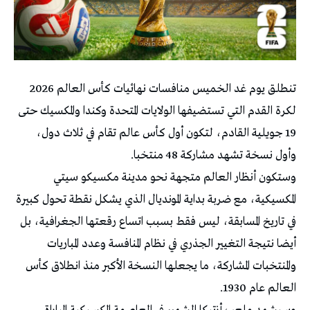
تنطلق يوم غد الخميس منافسات نهائيات كأس العالم 2026
لكرة القدم التي تستضيفها الولايات المتحدة وكندا والمكسيك حتى
19 جويلية القادم، لتكون أول كأس عالم تقام في ثلاث دول،
وأول نسخة تشهد مشاركة 48 منتخبا.
وستكون أنظار العالم متجهة نحو مدينة مكسيكو سيتي
المكسيكية، مع ضربة بداية المونديال الذي يشكل نقطة تحول كبيرة
في تاريخ المسابقة، ليس فقط بسبب اتساع رقعتها الجغرافية، بل
أيضا نتيجة التغيير الجذري في نظام المنافسة وعدد المباريات
والمنتخبات المشاركة، ما يجعلها النسخة الأكبر منذ انطلاق كأس
العالم عام 1930.