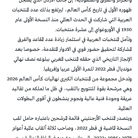
والجزائر والعراق والسعودية، إلى جانب الأردن الذي يسجل
ظهوره الأول في تاريخ كأس العالم، ليرتفع بذلك عدد المنتخبات
العربية التي شاركت في الحدث العالمي منذ النسخة الأولى عام
1930 في الأوروغواي إلى عشرة منتخبات.
وتأمل المنتخبات العربية في استثمار زيادة عدد المقاعد والفرق
المشاركة لتحقيق حضور قوي في الادوار المتقدمة، خصوصا بعد
الإنجاز التاريخي الذي حققه المنتخب المغربي ببلوغه نصف نهائي
مونديال قطر 2022 للمرة الأولى عربيا وإفريقيا.
وتدخل مجموعة من المنتخبات الكبرى نهائيات كأس العالم 2026
وهي مرشحة بقوة للتتويج باللقب، في ظل ما تملكه من تقاليد
عريقة وجودة فنية عالية ونجوم ينشطون في أقوى البطولات
العالمية.
ويتصدر المنتخب الأرجنتيني قائمة المرشحين باعتباره حامل لقب
النسخة الماضية في قطر 2022، وصاحب ثلاثة ألقاب عالمية أعوام