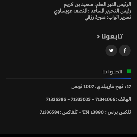
الرئيس المدير العام: سعيد بن كريم
رئيس التحرير المساعد : المنصف عويساوي
تحرير الواب: منيرة رزقي
تابعونا
اتصلوا بنا
17، نهج غاريبلدي ـ 1007 تونس
الهاتف :71341066 – 71335025 – 71336386
تلكس براس : 13880 TN – تلفاكس :71336584