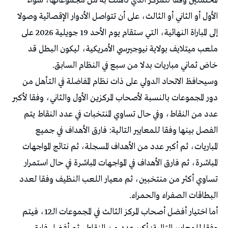
المحتملين وفقا للمركز الذي تأهلت به من مجموعاتها، سواء
الأول أو الثاني أو الثالث، على أن تتواصل الأدوار الإقصائية وصولا
إلى المباراة النهائية، التي ستقام يوم الأحد 19 جويلية 2026 على
ملعب ميتلايف بولاية نيوجيرسي الأمريكية، ليكون البطل قد
خاض ثماني مباريات بدلا من سبع في النظام السابق.
وسيحافظ الاتحاد الدولي على ذات نظام المفاضلة في التأهل من
دور المجموعات بالنسبة لأصحاب المركزين الأول والثاني، وفقا لأكبر
عدد من النقاط، وفي حال تساوي المنتخبات في عدد النقاط يتم
الفصل بينها وفقا للمعايير التالية: فارق الأهداف في جميع
المباريات، ثم أكبر عدد من الأهداف المسجلة، ثم نتائج المواجهات
المباشرة، ثم فارق الأهداف في المواجهات المباشرة في حال استمرار
تساوي أكثر من منتخبين، ثم معيار اللعب النظيف وفقا لعدد
البطاقات الصفراء والحمراء.
أما اختيار أفضل أصحاب المركز الثالث في المجموعات الـ12، فيتم