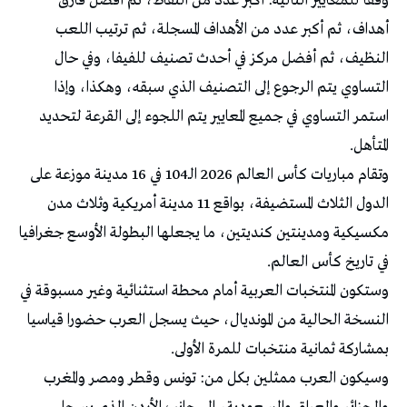
وفقا للمعايير التالية: أكبر عدد من النقاط، ثم أفضل فارق
أهداف، ثم أكبر عدد من الأهداف المسجلة، ثم ترتيب اللعب
النظيف، ثم أفضل مركز في أحدث تصنيف للفيفا، وفي حال
التساوي يتم الرجوع إلى التصنيف الذي سبقه، وهكذا، وإذا
استمر التساوي في جميع المعايير يتم اللجوء إلى القرعة لتحديد
المتأهل.
وتقام مباريات كأس العالم 2026 الـ104 في 16 مدينة موزعة على
الدول الثلاث المستضيفة، بواقع 11 مدينة أمريكية وثلاث مدن
مكسيكية ومدينتين كنديتين، ما يجعلها البطولة الأوسع جغرافيا
في تاريخ كأس العالم.
وستكون المنتخبات العربية أمام محطة استثنائية وغير مسبوقة في
النسخة الحالية من المونديال، حيث يسجل العرب حضورا قياسيا
بمشاركة ثمانية منتخبات للمرة الأولى.
وسيكون العرب ممثلين بكل من: تونس وقطر ومصر والمغرب