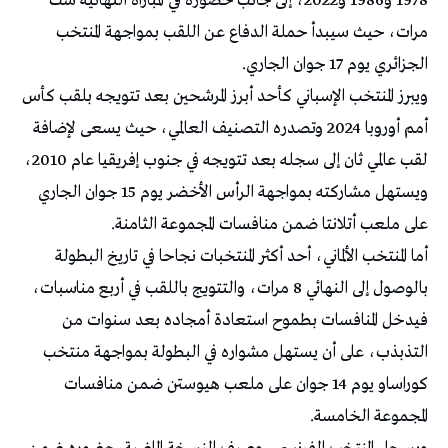
1978 و1986 و2022، إلى جانب حضوره في المباراة النهائية ست
مرات، حيث سيبدأ حملة الدفاع عن اللقب بمواجهة المنتخب
الجزائري يوم 17 جوان الجاري.
ويبرز المنتخب الإسباني كأحد أبرز المرشحين بعد تتويجه بلقب كأس
أمم أوروبا 2024 وتصدره التصنيف العالمي، حيث يسعى لإضافة
لقب عالمي ثان إلى سجله بعد تتويجه في جنوب إفريقيا عام 2010،
ويستهل مشاركته بمواجهة الرأس الأخضر يوم 15 جوان الجاري
على ملعب أتلانتا ضمن منافسات المجموعة الثامنة.
أما المنتخب الألماني، أحد أكثر المنتخبات نجاحا في تاريخ البطولة
بالوصول إلى النهائي 8 مرات، والتتويج باللقب في أربع مناسبات،
فيدخل المنافسات بطموح استعادة أمجاده بعد سنوات من
التذبذب، على أن يستهل مشواره في البطولة بمواجهة منتخب
كوراساو يوم 14 جوان على ملعب هيوستن ضمن منافسات
المجموعة الخامسة.