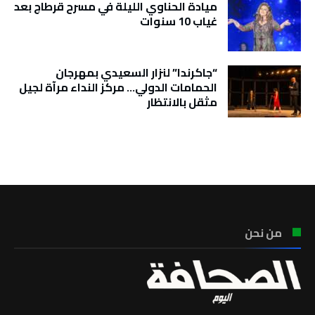
ميادة الحناوي الليلة في مسرح قرطاج بعد
غياب 10 سنوات
“جاكرندا” لنزار السعيدي بمهرجان
الحمامات الدولي… مركز النداء مرآة لجيل
مثقل بالانتظار
تونس الطقس
من نحن