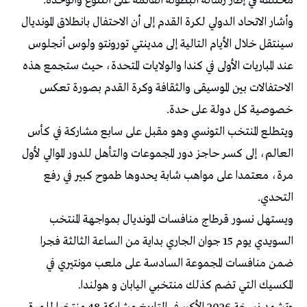
مختلفة في إطار رسالة البطولة القائمة على التنوع والوحدة.
وأشار الاتحاد الدولي لكرة القدم إلى أن الاحتفال بانطلاق المونديال
سينتقل خلال الأيام التالية إلى مدينتي تورونتو ولوس أنجلوس
عند المباريات الأولى في كندا والولايات المتحدة، حيث ستجمع هذه
الاحتفالات بين الموسيقى والثقافة وكرة القدم بصورة تعكس
خصوصية كل دولة على حدة.
ويتطلع المنتخب التونسي وهو مقبل على سابع مشاركة في كأس
العالم، إلى كسر حاجز دور المجموعات والتأهل للدور الموالي لأول
مرة، معتمدا على مواهب شابة يحدوها طموح كبير في رفع
التحدي.
ويستهل نسور قرطاج منافسات المونديال بمواجهة المنتخب
السويدي يوم 15 جوان الجاري بداية من الساعة الثالثة فجرا
ضمن منافسات المجموعة السادسة على ملعب مونتيري في
المكسيك التي تضم كذلك منتخبي اليابان و هولندا.