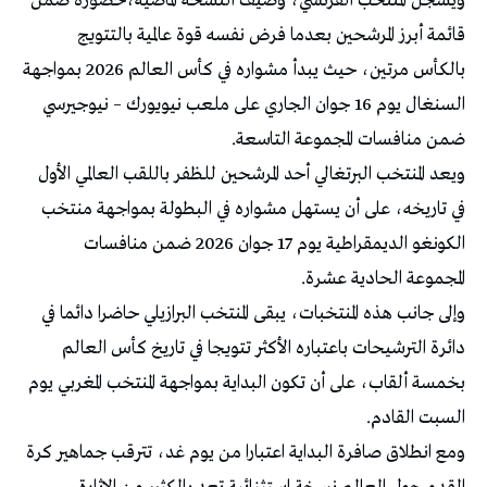
ويسجل المنتخب الفرنسي، وصيف النسخة الماضية،حضوره ضمن
قائمة أبرز المرشحين بعدما فرض نفسه قوة عالمية بالتتويج
بالكأس مرتين، حيث يبدأ مشواره في كأس العالم 2026 بمواجهة
السنغال يوم 16 جوان الجاري على ملعب نيويورك – نيوجيرسي
ضمن منافسات المجموعة التاسعة.
ويعد المنتخب البرتغالي أحد المرشحين للظفر باللقب العالمي الأول
في تاريخه، على أن يستهل مشواره في البطولة بمواجهة منتخب
الكونغو الديمقراطية يوم 17 جوان 2026 ضمن منافسات
المجموعة الحادية عشرة.
وإلى جانب هذه المنتخبات، يبقى المنتخب البرازيلي حاضرا دائما في
دائرة الترشيحات باعتباره الأكثر تتويجا في تاريخ كأس العالم
بخمسة ألقاب، على أن تكون البداية بمواجهة المنتخب المغربي يوم
السبت القادم.
ومع انطلاق صافرة البداية اعتبارا من يوم غد، تترقب جماهير كرة