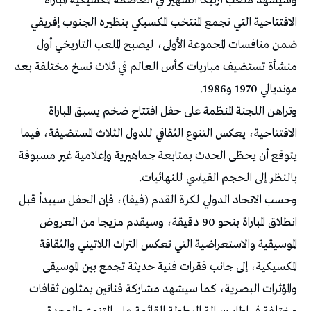
وسيشهد ملعب أزتيكا الشهير في العاصمة المكسيكية المباراة
الافتتاحية التي تجمع المنتخب المكسيكي بنظيره الجنوب إفريقي
ضمن منافسات المجموعة الأولى، ليصبح الملعب التاريخي أول
منشأة تستضيف مباريات كأس العالم في ثلاث نسخ مختلفة بعد
مونديالي 1970 و1986.
وتراهن اللجنة المنظمة على حفل افتتاح ضخم يسبق المباراة
الافتتاحية، يعكس التنوع الثقافي للدول الثلاث المستضيفة، فيما
يتوقع أن يحظى الحدث بمتابعة جماهيرية وإعلامية غير مسبوقة
بالنظر إلى الحجم القياسي للنهائيات.
وحسب الاتحاد الدولي لكرة القدم (فيفا)، فإن الحفل سيبدأ قبل
انطلاق المباراة بنحو 90 دقيقة، وسيقدم مزيجا من العروض
الموسيقية والاستعراضية التي تعكس التراث اللاتيني والثقافة
المكسيكية، إلى جانب فقرات فنية حديثة تجمع بين الموسيقى
والمؤثرات البصرية، كما سيشهد مشاركة فنانين يمثلون ثقافات