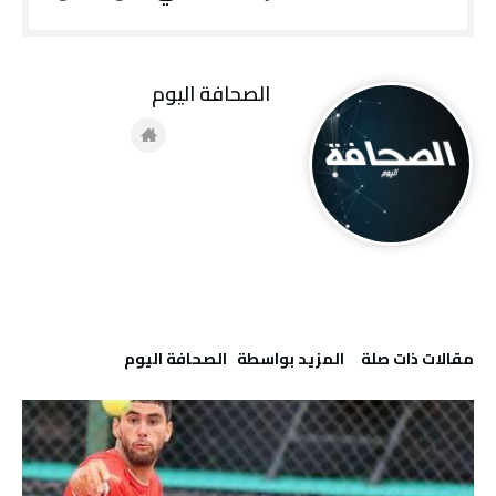
‭ ‬الصحافة‭ ‬اليوم
‫مقالات ذات صلة‬
‫‫المزيد بواسطة‬ ‬ ‭ ‬الصحافة‭ ‬اليوم