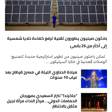
باحثون صينيون يطورون تقنية ترفع كفاءة خلايا شمسية
إلى أكثر من 26 بالمئ
تمكن باحثون صينيون من تطوير استراتيجية جديدة لتصنيع
الوصلات المعدنية في خلايا السيليكون …
ميادة الحناوي الليلة في مسرح قرطاج بعد
غياب 10 سنوات
“جاكرندا” لنزار السعيدي بمهرجان
الحمامات الدولي… مركز النداء مرآة لجيل
مثقل بالانتظار