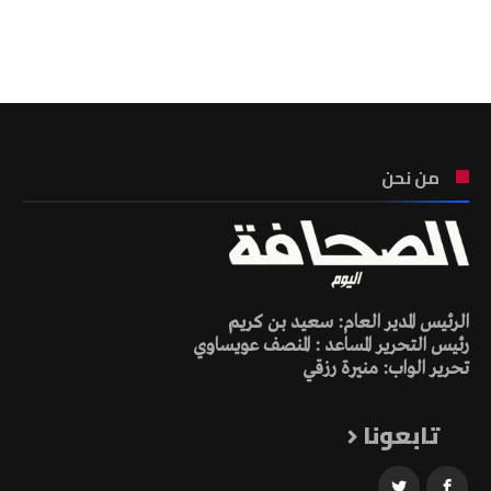
تونس الطقس
من نحن
الرئيس المدير العام: سعيد بن كريم
رئيس التحرير المساعد : المنصف عويساوي
تحرير الواب: منيرة رزقي
تابعونا