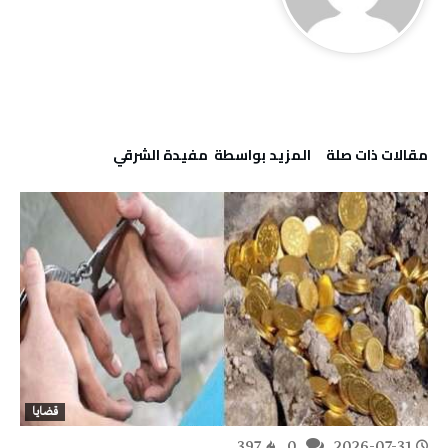
‫مقالات ذات صلة‬
‫‫المزيد بواسطة‬ ‬ مفيدة الشرقي
قضايا
397
0
2026-07-31