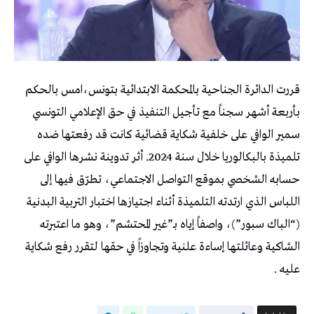
قررت الدائرة الجناحية بالمحكمة الابتدائية بتونس،امس بالحكم
بأربعة أشهر سجناً مع تأجيل التنفيذ في حق الإعلامي التونسي
سمير الوافي على خلفية شكاية قضائية كانت قد رفعتها ضده
تلميذة بالبكالوريا خلال سنة 2024. أثر تدوينة نشرها الوافي على
حسابه الشخصي بموقع التواصل الاجتماعي، تطرّق فيها إلى
اللباس الذي ارتدته التلميذة أثناء اجتيازها اختبار التربية البدنية
(“الباك سبور”)، واصفاً إياه بـ”غير المحتشم”، وهو ما اعتبرته
الشاكية وعائلتها إساءة علنية وتجاوزاً في حقها لتقرر رفع شكاية
عليه .