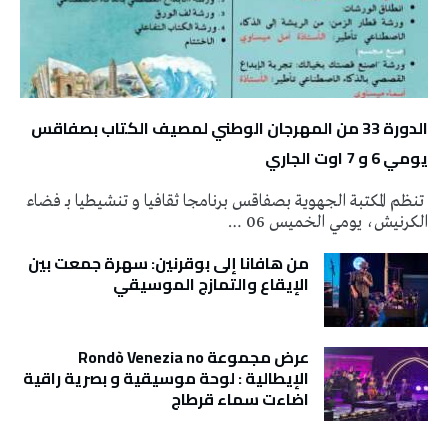
الدورة 33 من المهرجان الوطني لمصيف الكتاب بصفاقس
يومي 6 و 7 اوت الجاري
تنظم المكتبة الجهوية بصفاقس برنامجا ثقافيا و تنشيطيا بـ فضاء
الكرنيش، يومي الخميس 06 …
من هافانا إلى بوقرنين: سهرة جمعت بين
الإيقاع والتمازج الموسيقي
عرض مجموعة Rondò Venezia no
الإيطالية : لوحة موسيقية و بصرية راقية
اضاءت سماء قرطاج