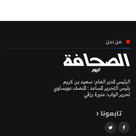
تونس الطقس
من نحن
الرئيس المدير العام: سعيد بن كريم
رئيس التحرير المساعد : المنصف عويساوي
تحرير الواب: منيرة رزقي
تابعونا