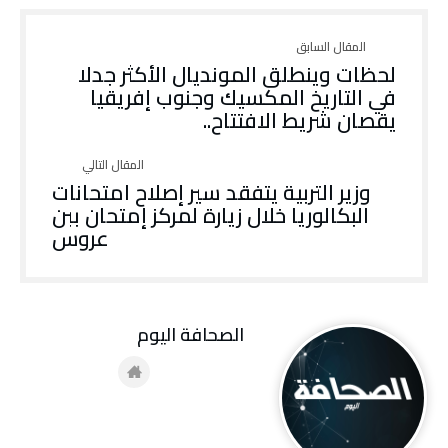
لحظات وينطلق المونديال الأكثر جدلا
في التاريخ المكسيك وجنوب إفريقيا
يقصان شريط الافتتاح..
وزير التربية يتفقد سير إصلاح امتحانات
البكالوريا خلال زيارة لمركز إمتحان ببن
عروس
‭ ‬الصحافة‭ ‬اليوم