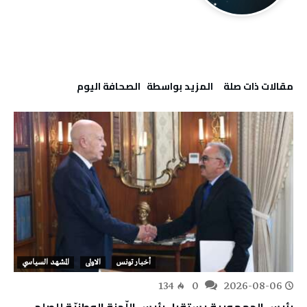
‫مقالات ذات صلة‬
‫‫المزيد بواسطة‬ ‬ ‭ ‬الصحافة‭ ‬اليوم
أخبار تونس
الاولى
المشهد السياسي
134
0
2026-08-06