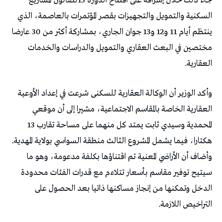
جاء ذلك خلال إشرافه على افتتاح الدورة 15لصالون المشاريع
السكنية والتمويل والتجهيزات بقصر المؤتمرات بالعاصمة، الذي
ينتظم أيام 11 و12 و13 جوان الجاري، بمشاركة أكثر من 30 عارضا
مختصين في البعث العقاري والتمويل والدراسات والخدمات
العقارية.
وأكد الوزير أن الوكالة العقارية للسكنى شرعت في إعداد الأوعية
العقارية الخاصة بالمقاسم الاجتماعية، مشيرا إلى أن موقعي
المحمدية وسيدي ثابت يمتد كل منهما على مساحة تقارب 13
هكتارا، فيما يشمل المشروع الثالث منطقة السواسي بولاية المهدية.
وأضاف أن الأراضي المعنية تم اقتناؤها بكلفة مدعومة، وهو ما
سيتيح توفير مقاسم بأسعار تتلاءم مع قدرات الفئات محدودة
الدخل وتمكنها من إنجاز مساكنها ذاتيا بعد الحصول على
التراخيص اللازمة.