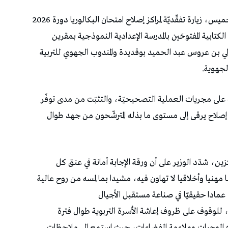
أدى وزير التربية نور الدّين النّوري، صباح اليوم الخميس، زيارة تفقّديّة لمراكز إصلاح امتحان البكالوريا دورة 2026
ابية المفتوحَين بالمدرسة الإعدادية النموذجية بمقرين
ي بن عروس عبد الحميد بوقديدة والمندوب الجهوي للتربية
لجهوية.
 على مجريات العملية التصحيحيّة، والتثبّت من مدى توفّر
صلاح يرقى إلى مستوى ما بذله المترشّحون من جهد طوال
ركزين، شدّد الوزير على أن ورقة الإجابة أمانة في عنق كل
مهنيا وأخلاقيا لا تهاون فيه، مشيدا بما لمسه من روح عالية
 عمادا حقيقيّا في صناعة مستقبل الأجيال
زين، للوقوف على ظروف إعاشة الأسرة التربوية طوال فترة
وّع الوجبات وملاءمة الفضاءات، حيث استمع إلى ملاحظات