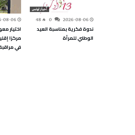
أخبار تونس
أخبار تونس
6-08-06
48
0
2026-08-06
78
0
رشاد
ندوة فكرية بمناسبة العيد
اختيار مع
اع أسعار
الوطني للمرأة
مركزا إقلي
ة.. وأزمة
في مراقبة 
 أزمة توزيع لا