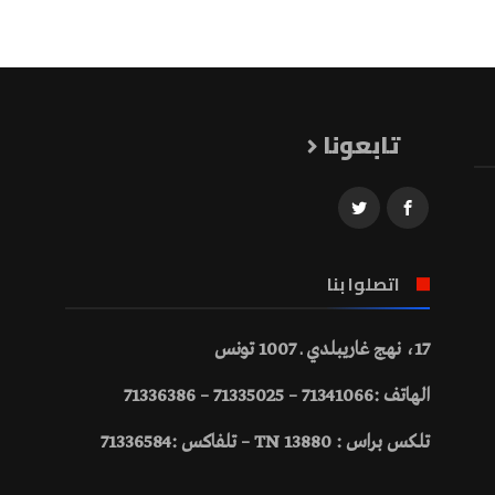
تابعونا
اتصلوا بنا
17، نهج غاريبلدي ـ 1007 تونس
الهاتف :71341066 – 71335025 – 71336386
تلكس براس : 13880 TN – تلفاكس :71336584