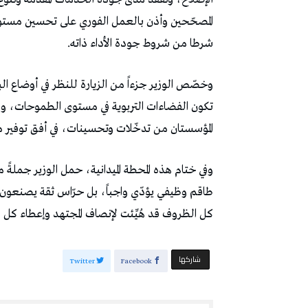
المصحّحين وأذن بالعمل الفوري على تحسين مستوى ال
شرطا من شروط جودة الأداء ذاته.
وخصّص الوزير جزءاً من الزيارة للنظر في أوضاع ال
تكون الفضاءات التربوية في مستوى الطموحات، ومنبّ
المؤسستان من تدخّلات وتحسينات، في أفق توفير محيط 
وفي ختام هذه المحطة الميدانية، حمل الوزير جملةً م
طاقم وظيفي يؤدّي واجباً، بل حرّاس ثقة يصنعون مص
كل الظروف قد هُيِّئت لإنصاف المجتهد وإعطاء كل
‫‫ شاركها‬
Twitter
Facebook