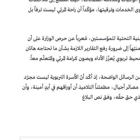
خدمات وترقيتها، مؤكّداً أن راحة المربّي ليست ترفاً بل
بنية التحتية للمؤسستين، مُعرِباً عن حرص الوزارة على أن
هاً إلى ضرورة رفع التقارير اللازمة بشأن ما تحتاجه هاتان
تربوي يُعزّز الأداء ويصون كرامة المربّي والمتعلّم معاً.
ن الرسائل الواضحة، إذ أكّد أنّ الأسرة التربوية ليست مجرّد
ائر أجيال، مطمئناً التلاميذ أن أوراقهم في أيدٍ أمينة، وأن
 ذي حق حقّه، وفق نص البلاغ