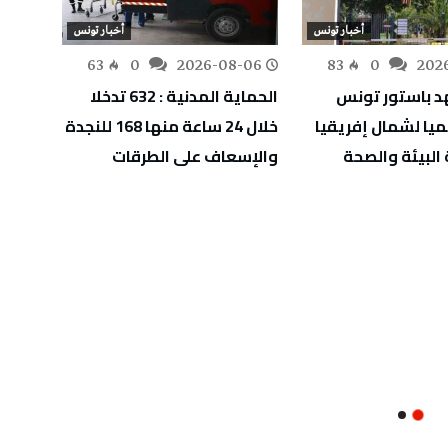
أخبار تونس
أخبار تونس
-06
63
0
2026-08-06
83
0
202
هد باستور تونس
الحماية المدنية : 632 تدخلا
سد ال
ميا لشمال إفريقيا
خلال 24 ساعة منها 168 للنجدة
البيئة والصحة
والإسعاف على الطرقات
من ال