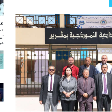
مه
‭ ‬الصحافة‭ ‬اليوم
أع
عن 