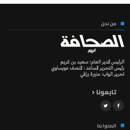
من نحن
الرئيس المدير العام: سعيد بن كريم
رئيس التحرير المساعد : المنصف عويساوي
تحرير الواب: منيرة رزقي
تابعونا
اتصلوا بنا