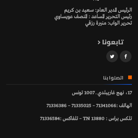
الرئيس المدير العام: سعيد بن كريم
رئيس التحرير المساعد : المنصف عويساوي
تحرير الواب: منيرة رزقي
تابعونا
اتصلوا بنا
17، نهج غاريبلدي ـ 1007 تونس
الهاتف :71341066 – 71335025 – 71336386
تلكس براس : 13880 TN – تلفاكس :71336584