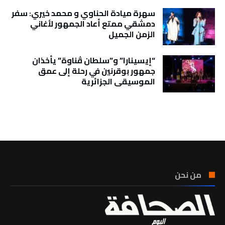
سهرة ميادة الحناوي و محمد خيري: سفر
دمشقي ممتع أعاد الجمهور لأغاني
الزمن الجميل
“إيسينارا” و”سلطان ڤناوة” يأخذان
جمهور بوقرنين في رحلة إلى عمق
الموسيقى الجزائرية
تونس الطقس
من نحن