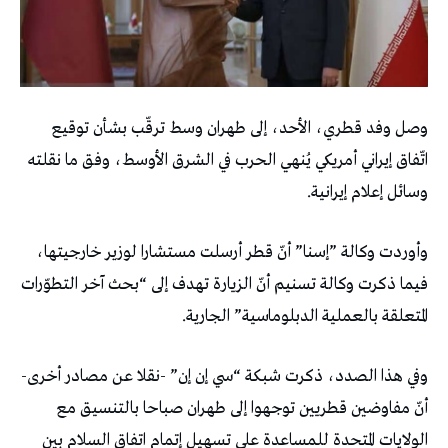
وصل وفد قطري، الأحد، إلى طهران وسط ترقّب بشأن توقيع
اتّفاق إيراني أمريكي يُنهي الحرب في الشرق الأوسط، وفق ما نقلته
وسائل إعلام إيرانية.
وأوردت وكالة ”إسنا” أنّ قطر أرسلت مستشارا لوزير خارجيتها،
فيما ذكرت وكالة تسنيم أنّ الزيارة تهدف إلى “بحث آخر التطوّرات
المتعلقة بالعملية الدبلوماسية” الجارية.
وفي هذا الصدد، ذكرت شبكة “سي إن إن” -نقلا عن مصادر أخرى-
أنّ مفاوضين قطريين توجهوا إلى طهران صباحا بالتنسيق مع
الولايات المتحدة للمساعدة على تسهيل إتمام اتفاق السلام بين