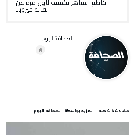
كاظم الساهر يكشف لأول مرة عن
لقائه فيروز…
‭ ‬الصحافة‭ ‬اليوم
‫مقالات ذات صلة‬
‫‫المزيد بواسطة‬ ‬ ‭ ‬الصحافة‭ ‬اليوم