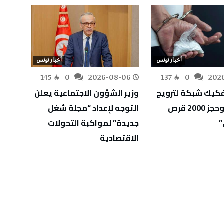
أخبار تونس
أخبار تونس
-06
145
0
2026-08-06
137
0
202
كيك شبكة لترويج
وزير الشؤون الاجتماعية يعلن
وزارة 
المخدرات وحجز 2000 قرص
التوجه لإعداد “مجلة شغل
أوليًا
”
جديدة” لمواكبة التحولات
الثان
الاقتصادية
الاختب