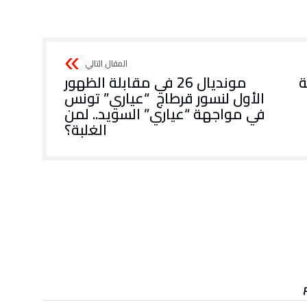
ة
مونديال 26 في مقابلة الظهور
الأول لنسور قرطاج “عياري” تونس
في مواجهة “عياري” السويد.. لمن
الغلبة؟