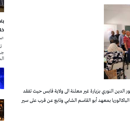
با
خلا
‭ ‬الصحافة‭ ‬اليوم
تم
جدي
ال
د 14 جوان 2026 وزير التربية نور الدين النوري بزيارة غير معلنة الى ولاية قابس حيث تفقد
لباكالوريا بمعهد أبو القاسم الشابي وتابع عن قرب على سير