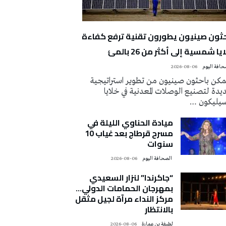
حثون صينيون يطورون تقنية ترفع كفاءة
يا شمسية إلى أكثر من 26 بالمئ
2026-08-06
كن باحثون صينيون من تطوير استراتيجية
دة لتصنيع الوصلات المعدنية في خلايا
سيليكون …
ميادة الحناوي الليلة في
مسرح قرطاج بعد غياب 10
سنوات
‭ ‬الصحافة‭ ‬اليوم
2026-08-06
“جاكرندا” لنزار السعيدي
بمهرجان الحمامات الدولي…
مركز النداء مرآة لجيل مثقل
بالانتظار
لطيفة بن عمارة
2026-08-06