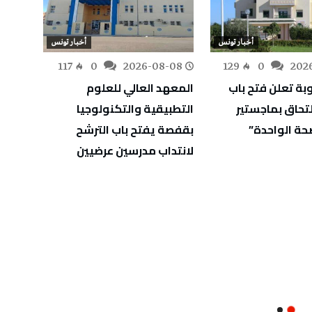
أخبار تونس
أخبار تونس
-08
117
0
2026-08-08
129
0
202
بة تعلن فتح باب
المعهد العالي للعلوم
الترفي
لتحاق بماجستير
التطبيقية والتكنولوجيا
للفئات ال
حة الواحدة”
بقفصة يفتح باب الترشح
لانتداب مدرسين عرضيين