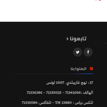
تابعونا
اتصلوا بنا
17، نهج غاريبلدي ـ 1007 تونس
الهاتف :71341066 – 71335025 – 71336386
تلكس براس : 13880 TN – تلفاكس :71336584