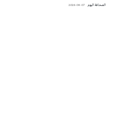
‭ ‬الصحافة‭ ‬اليوم
2026-08-07
تونس الطقس