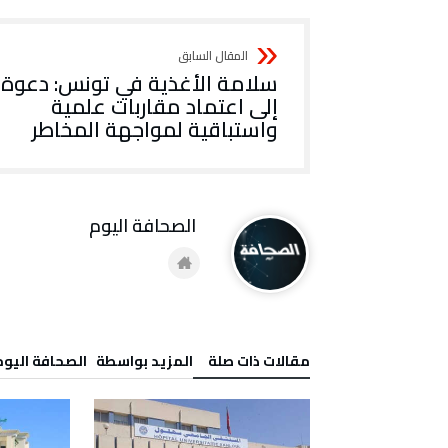
سلامة الأغذية في تونس: دعوة
إلى اعتماد مقاربات علمية
واستباقية لمواجهة المخاطر
‭ ‬الصحافة‭ ‬اليوم
‫مقالات ذات صلة‬
‫‫المزيد بواسطة‬ ‬ ‭ ‬الصحافة‭ ‬اليوم