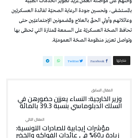
وحثّهم على مواصلة العمل لمزيد تطوير الخدمات الطبيّة
بالمستشفى، وتحسين جودة الرعاية الصحيّة لفائدة العسكريّين
وعائلاتهم وأولي الحقّ بالعلاج والمضمونين الإجتماعيّين حتى
تحافظ الصحّة العسكريّة على السمعة الممتازة التي تحظى بها
وتواصل تعزيز منظومة الصحّة العموميّة.
‫‫ شاركها‬
Twitter
Facebook
وزير الخارجية: النساء يعززن حضورهن في
السلك الدبلوماسي بنسبة 39.3 بالمائة
مؤشرات إيجابية للصادرات التونسية:
زيادة بـ60% في عائدات الفواكه والخضر