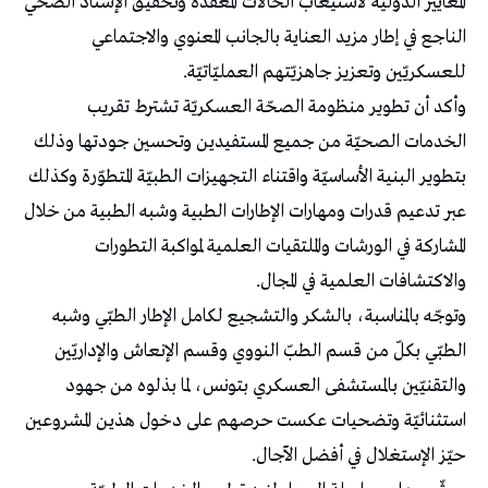
المعايير الدوليّة لاستيعاب الحالات المعقّدة وتحقيق الإسناد الصحّي
الناجع في إطار مزيد العناية بالجانب المعنوي والاجتماعي
للعسكريّين وتعزيز جاهزيّتهم العمليّاتيّة.
وأكد أن تطوير منظومة الصحّة العسكريّة تشترط تقريب
الخدمات الصحيّة من جميع المستفيدين وتحسين جودتها وذلك
بتطوير البنية الأساسيّة واقتناء التجهيزات الطبيّة المتطوّرة وكذلك
عبر تدعيم قدرات ومهارات الإطارات الطبية وشبه الطبية من خلال
المشاركة في الورشات والملتقيات العلمية لمواكبة التطورات
والاكتشافات العلمية في المجال.
وتوجّه بالمناسبة، بالشكر والتشجيع لكامل الإطار الطبّي وشبه
الطبّي بكلّ من قسم الطبّ النووي وقسم الإنعاش والإداريّين
والتقنيّين بالمستشفى العسكري بتونس، لما بذلوه من جهود
استثنائيّة وتضحيات عكست حرصهم على دخول هذين المشروعين
حيّز الإستغلال في أفضل الآجال.