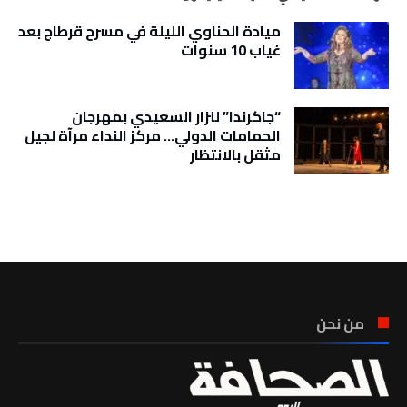
ميادة الحناوي الليلة في مسرح قرطاج بعد
غياب 10 سنوات
“جاكرندا” لنزار السعيدي بمهرجان
الحمامات الدولي… مركز النداء مرآة لجيل
مثقل بالانتظار
تونس الطقس
من نحن