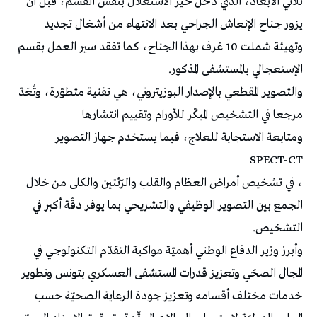
ثلاثي الأبعاد، الذي دخل حيّز الاستغلال بنفس القسم، قبل أن
يزور جناح الإنعاش الجراحي بعد الانتهاء من أشغال تجديد
وتهيئة شملت 10 غرف بهذا الجناح، كما تفقد سير العمل بقسم
الإستعجالي بالمستشفى المذكور.
والتصوير المقطعي بالإصدار البوزيتروني، هي تقنية متطوّرة، وتُعَدّ
مرجعا في التشخيص المبكّر للأورام وتقييم انتشارها
ومتابعة الاستجابة للعلاج، فيما يستخدم جهاز التصوير
SPECT-CT
، في تشخيص أمراض العظام والقلب والرّئتين والكلى من خلال
الجمع بين التصوير الوظيفي والتشريحي بما يوفر دقّة أكبر في
التشخيص.
وأبرز وزير الدفاع الوطني أهميّة مواكبة التقدّم التكنولوجي في
المجال الصحّي وتعزيز قدرات المستشفى العسكري بتونس وتطوير
خدمات مختلف أقسامه وتعزيز جودة الرعاية الصحيّة حسب