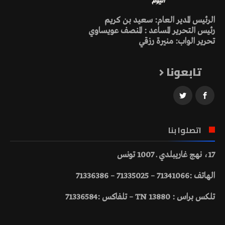
الرئيس المدير العام: سعيد بن كريم
رئيس التحرير المساعد : المنصف عويساوي
تحرير الواب: منيرة رزقي
تابعونا
اتصلوا بنا
17، نهج غاريبلدي ـ 1007 تونس
الهاتف :71341066 – 71335025 – 71336386
تلكس براس : 13880 TN – تلفاكس :71336584