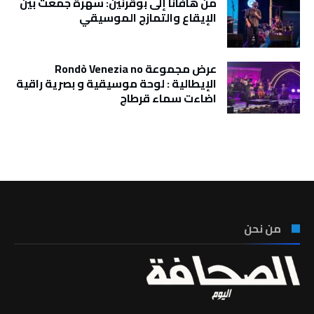
من هافانا إلى بوقرنين: سهرة جمعت بين
الإيقاع والتمازج الموسيقي
عرض مجموعة Rondò Venezia no
الإيطالية : لوحة موسيقية و بصرية راقية
اضاءت سماء قرطاج
تونس الطقس
من نحن