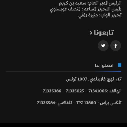
الرئيس المدير العام: سعيد بن كريم
رئيس التحرير المساعد : المنصف عويساوي
تحرير الواب: منيرة رزقي
تابعونا
اتصلوا بنا
17، نهج غاريبلدي ـ 1007 تونس
الهاتف :71341066 – 71335025 – 71336386
تلكس براس : 13880 TN – تلفاكس :71336584