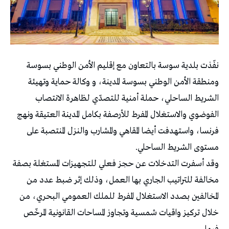
نفّذت بلدية سوسة بالتعاون مع إقليم الأمن الوطني بسوسة
ومنطقة الأمن الوطني بسوسة المدينة، و وكالة حماية وتهيئة
الشريط الساحلي، حملة أمنية للتصدّي لظاهرة الانتصاب
الفوضوي والاستغلال المفرط للأرصفة بكامل المدينة العتيقة ونهج
فرنسا، واستهدفت أيضا المقاهي والمشارب والنزل المنتصبة على
مستوى الشريط الساحلي.
وقد أسفرت التدخلات عن حجز فعلي للتجهيزات المستغلة بصفة
مخالفة للتراتيب الجاري بها العمل، وذلك إثر ضبط عدد من
المخالفين بصدد الاستغلال المفرط للملك العمومي البحري، من
خلال تركيز واقيات شمسية وتجاوز المساحات القانونية المرخّص