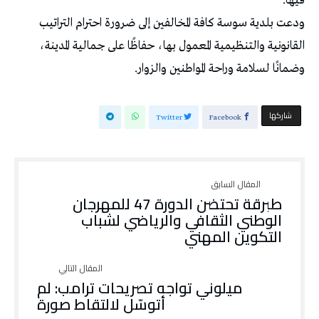
فيها.
ودعت بلدية سوسة كافة المخالفين إلى ضرورة احترام التراتيب
القانونية والتنظيمية المعمول بها، حفاظًا على جمالية المدينة،
وضمانًا لسلامة وراحة المواطنين والزوار.
‫‫ شاركها‬
Twitter
Facebook
طبرقة تحتضن الدورة 47 للمهرجان
الوطني الثقافي والرياضي لشباب
التكوين المهني
ميلوني تواجه تصريحات ترامب: لم
أتوسّل لالتقاط صورة