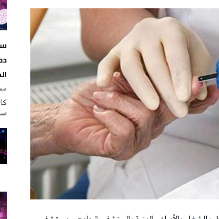
سه
دم
ال
صبرة
سه