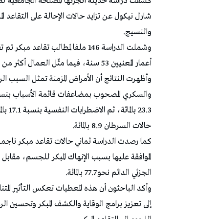
كشفت دراسة حديثة أنجزتها المصلحة الجامعية ل
شارل نيكول عن تزايد حالات الإحالة على التقاعد 
والنسيج.
أعمار المعنيين 53 سنة، فيما مثّل العمال أكثر من 70 بالمائة من الحالات، بمتوسط أقدمية مهنية يقارب 25 سنة.
وأظهرت النتائج أن الأمراض المزمنة تمثل السبب ال
حالات السرطان 8.9 بالمائة.
الجزئي الدائم نحو 77.7 بالمائة.
وأكد الباحثون أن هذه المعطيات تعكس التأثير المتنا
إلى تعزيز برامج الوقاية والكشف المبكر وتحسين ا