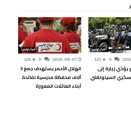
أخبار تونس
أخبار تونس
-07
126
0
2026-08-07
125
0
202
 يؤدّي زيارة إلى
الهلال الأحمر يستهدف جمع 3
وزير ا
عسكري السينوتقني
آلاف محفظة مدرسية لفائدة
إنجاز
أبناء العائلات المعوزة
للعاص