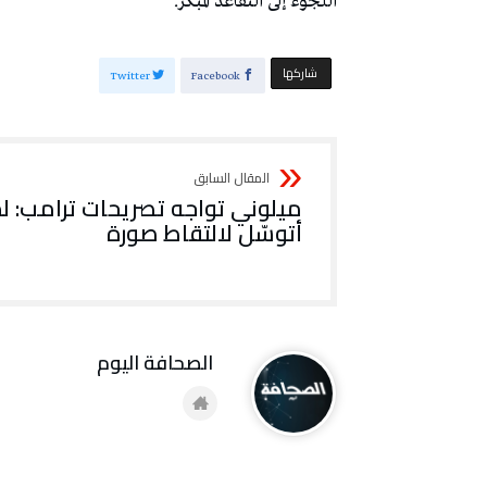
اللجوء إلى التقاعد المبكر.
‫‫ شاركها‬
Twitter
Facebook
ميلوني تواجه تصريحات ترامب: ل
أتوسّل لالتقاط صورة
‭ ‬الصحافة‭ ‬اليوم