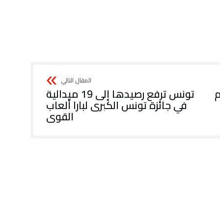
م
تونس ترفع رصيدها إلى 19 ميدالية
في جائزة تونس الكبرى لبارا ألعاب
القوى