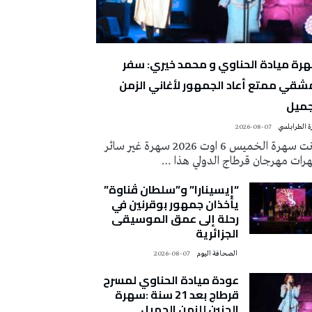
رة ميادة الحناوي و محمد خيري: سفر
شقي ممتع أعاد الجمهور لأغاني الزمن
جميل
 الطرابلسي
2026-08-07
كانت سهرة الخميس 6 اوت 2026 سهرة غير سائر
رات مهرجان قرطاج الدولي هذا …
“إيسينارا” و”سلطان ڤناوة”
يأخذان جمهور بوقرنين في
رحلة إلى عمق الموسيقى
الجزائرية
‭ ‬الصحافة‭ ‬اليوم
2026-08-07
عودة ميادة الحناوي لمسرح
قرطاج بعد 21 سنة :سهرة
الحنين للزمن الجميل