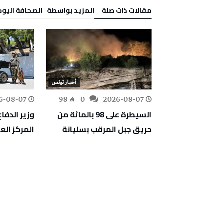
‫مقالات ذات صلة‬
‫‫المزيد بواسطة‬ ‬ ‭ ‬الصحافة‭ ‬اليوم
أخبار تونس
أخبار تونس
6-08-07
98
0
2026-08-07
160
0
تقييم أضرار غابة
السيطرة على 98 بالمائة من
وزير الدفاع
ا لإعادة
حريق جبل المرقب بسليانة
المركز ال