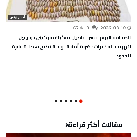
أخبار تونس
65
0
2026-08-10
‬للحدود‭..‬
مقالات أكثر قراءة