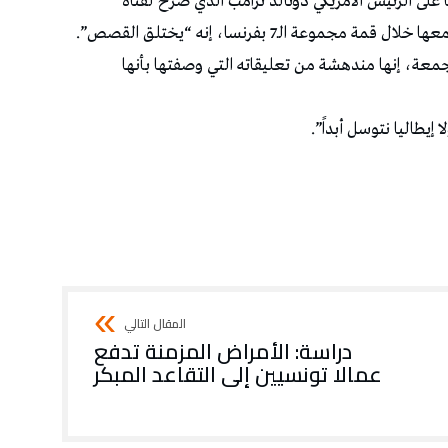
ا على الرئيس الأمريكي دونالد ترامب الذي صرّح لقناة
وعة الـ7 بفرنسا، إنه “يختلق القصص”.
معة، إنها مندهشة من تعليقاته التي وصفتها بأنها
إيطاليا نتوسل أبداً”.
دراسة: الأمراض المزمنة تدفع
عمالا تونسيين إلى التقاعد المبكر