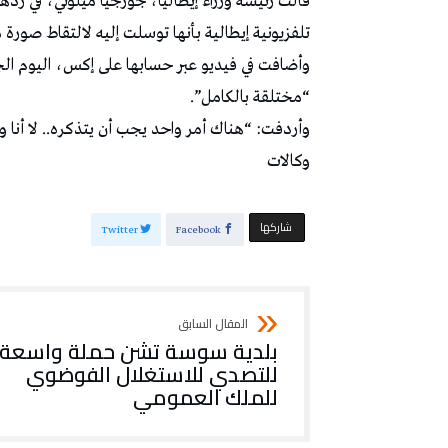
قالت رئيسة وزراء إيطاليا، جورجيا ميلوني، في ردّه
تلفزيونية إيطالية بأنها توسلت إليه لالتقاط صورة معها خلال قمة مجم
وأضافت في فيديو عبر حسابها على إكس، اليوم الج
“مختلقة بالكامل”.
وأردفت: “هناك أمر واحد يجب أن يتذكره.. لا أنا ولا 
وكالات
‫‫ شاركها‬
Twitter
Facebook
بلدية سوسة تشن حملة واسعة
للتصدي للاستغلال الفوضوي
للملك العمومي