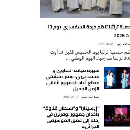
جمعية تراثنا تنَظم خرجة السفساري يوم 13
2026
2026-08-08
تُنظم جمعية تراثنا يوم الخميس المقبل 13 أوت
 إحياء اليوم الوطني …
سهرة ميادة الحناوي و
محمد خيري: سفر دمشقي
ممتع أعاد الجمهور لأغاني
الزمن الجميل
صبرة الطرابلسي
2026-08-07
“إيسينارا” و”سلطان ڤناوة”
يأخذان جمهور بوقرنين في
رحلة إلى عمق الموسيقى
الجزائرية