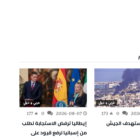
عربي و دولي
عربي و دولي
-07
177
0
2026-08-07
173
0
202
يستهدف الجيش
إيطاليا ترفض الاستجابة لطلب
إيبولا
من إسبانيا لرفع قيود على