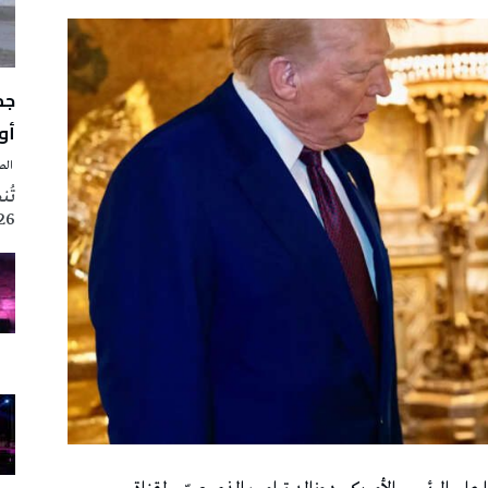
أوت 
‭ ‬الصحافة‭ ‬اليوم
2026 تزامنا مع