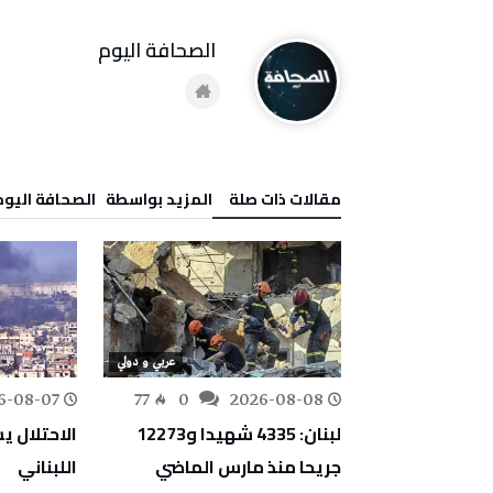
‭ ‬الصحافة‭ ‬اليوم
‫مقالات ذات صلة‬
‫‫المزيد بواسطة‬ ‬ ‭ ‬الصحافة‭ ‬اليوم
عربي و دولي
عربي و دولي
6-08-07
77
0
2026-08-08
149
0
حاكم سبتة: مقتل أكثر من 100
لبنان: 4335 شهيدا و12273
الاحتلال 
حام الحدود
جريحا منذ مارس الماضي
اللبناني