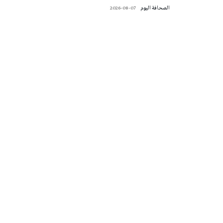
‭ ‬الصحافة‭ ‬اليوم
2026-08-07
تونس الطقس