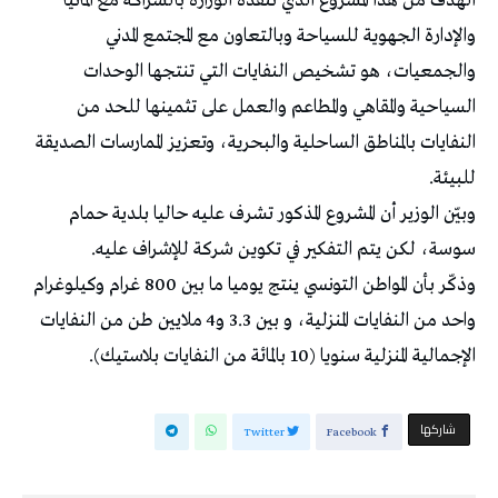
الهدف من هذا المشروع الذي تنفذه الوزارة بالشراكة مع ألمانيا
والإدارة الجهوية للسياحة وبالتعاون مع المجتمع المدني
والجمعيات، هو تشخيص النفايات التي تنتجها الوحدات
السياحية والمقاهي والمطاعم والعمل على تثمينها للحد من
النفايات بالمناطق الساحلية والبحرية، وتعزيز الممارسات الصديقة
للبيئة.
وبيّن الوزير أن المشروع المذكور تشرف عليه حاليا بلدية حمام
سوسة، لكن يتم التفكير في تكوين شركة للإشراف عليه.
وذكّر بأن المواطن التونسي ينتج يوميا ما بين 800 غرام وكيلوغرام
واحد من النفايات المنزلية، و بين 3.3 و4 ملايين طن من النفايات
الإجمالية المنزلية سنويا (10 بالمائة من النفايات بلاستيك).
‫‫ شاركها‬
Twitter
Facebook