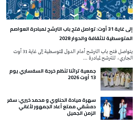
إلى غاية 31 أوت: تواصل فتح باب الترشح لمبادرة العواصم
المتوسطية للثقافة والحوار 2028
يتواصل فتح باب الترشح أمام الدول المتوسطية إلى غاية 31 أوت
الجاري، للترشح لمبادرة …
جمعية تراثنا تنَظم خرجة السفساري يوم
13 أوت 2026
سهرة ميادة الحناوي و محمد خيري: سفر
دمشقي ممتع أعاد الجمهور لأغاني
الزمن الجميل
تونس الطقس