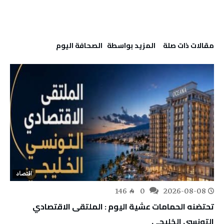
‫مقالات ذات صلة‬
‫‫المزيد بواسطة‬ ‬ ‭ ‬الصحافة‭ ‬اليوم
اقتصاد
146
0
2026-08-08
تحتضنه الحمامات عشية اليوم : الملتقى الاقتصادي
التونسي الخليجي