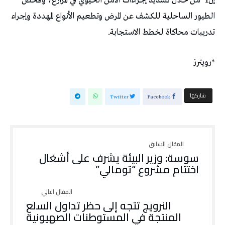
إن1’ من ‌خلال تشديد ⁠إجراءات الأمن الحيوي في المزارع، وفحص
‌الطيور الساحلية للكشف عن المرض وتطعيم الأنواع المهددة ‌وإجراء
⁠تدريبات محاكاة لخطط الاستجابة.
*رويترز
‫‫ شاركها‬
Twitter
Facebook
سوسة: وزير البيئة يشرف على أشغال
اختتام مشروع “تومالي”
النرويج تتجه إلى حظر تداول السلع
المنتجة في المستوطنات الصهيونية