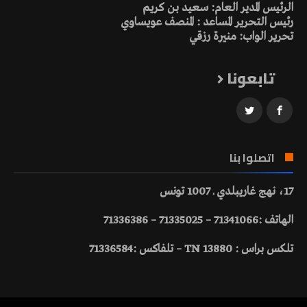
الرئيس المدير العام: سعيد بن كريم
رئيس التحرير المساعد : المنصف عويساوي
تحرير الواب: منيرة رزقي
تابعونا
اتصلوا بنا
17، نهج غاريبلدي ـ 1007 تونس
الهاتف :71341066 – 71335025 – 71336386
تلكس براس : 13880 TN – تلفاكس :71336584