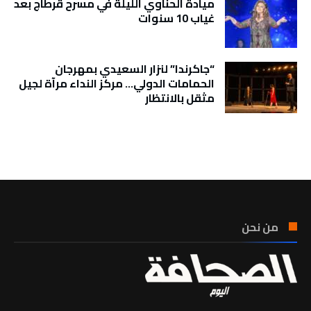
ميادة الحناوي الليلة في مسرح قرطاج بعد
غياب 10 سنوات
“جاكرندا” لنزار السعيدي بمهرجان
الحمامات الدولي… مركز النداء مرآة لجيل
مثقل بالانتظار
تونس الطقس
من نحن