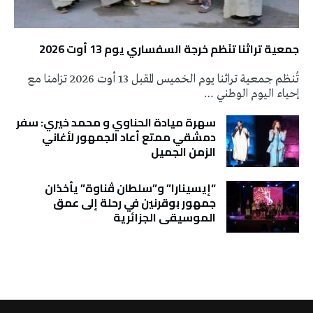
جمعية تراثنا تنَظم خرجة السفساري يوم 13 أوت 2026
تُنظم جمعية تراثنا يوم الخميس المقبل 13 أوت 2026 تزامنا مع
إحياء اليوم الوطني …
سهرة ميادة الحناوي و محمد خيري: سفر
دمشقي ممتع أعاد الجمهور لأغاني
الزمن الجميل
“إيسينارا” و”سلطان ڤناوة” يأخذان
جمهور بوقرنين في رحلة إلى عمق
الموسيقى الجزائرية
تونس الطقس