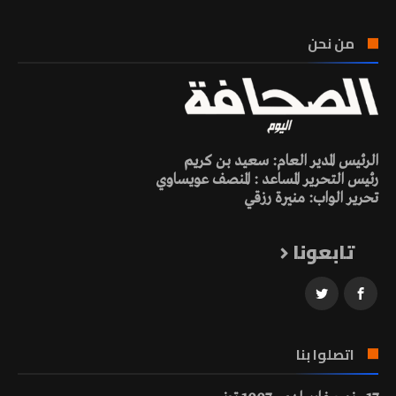
من نحن
الرئيس المدير العام: سعيد بن كريم
رئيس التحرير المساعد : المنصف عويساوي
تحرير الواب: منيرة رزقي
تابعونا
اتصلوا بنا