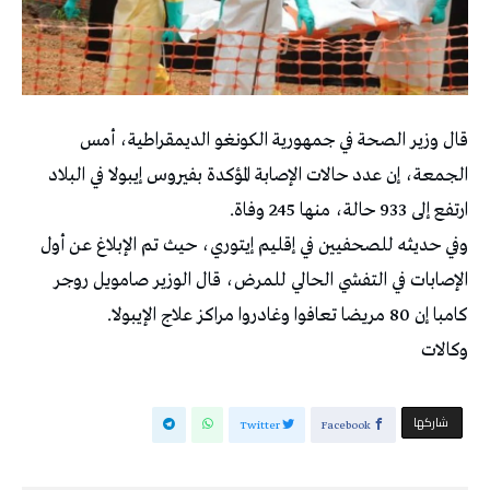
قال وزير الصحة في ‌جمهورية الكونغو الديمقراطية، أمس
الجمعة، إن عدد حالات الإصابة المؤكدة ⁠بفيروس إيبولا في البلاد
ارتفع إلى 933 حالة، منها 245 وفاة.
وفي حديثه للصحفيين في إقليم ‌إيتوري، ⁠حيث تم الإبلاغ عن أول
الإصابات في التفشي ⁠الحالي للمرض، قال الوزير صامويل روجر
⁠كامبا إن 80 مريضا ⁠تعافوا وغادروا مراكز علاج الإيبولا.
وكالات
‫‫ شاركها‬
Twitter
Facebook