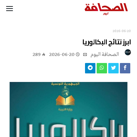
2026-06-20
ابرز نتائج البكالوريا
‭ ‬الصحافة‭ ‬اليوم
2026-06-20
289