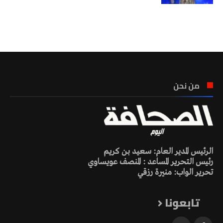
تونس الطقس
من نحن
الرئيس المدير العام: سعيد بن كريم
رئيس التحرير المساعد : المنصف عويساوي
تحرير الواب: منيرة رزقي
تابعونا