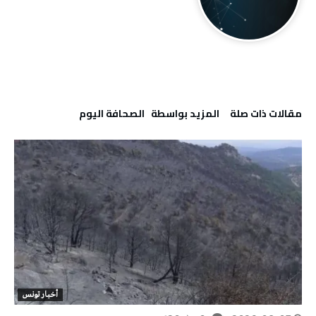
‫مقالات ذات صلة‬
‫‫المزيد بواسطة‬ ‬ ‭ ‬الصحافة‭ ‬اليوم
أخبار تونس