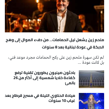
ملحم زين يشعل ليل الحمامات… من دفء الموال إلى وهج
الدبكة في عودة لبنانية بعد 8 سنوات
لم تكن سهرة ملحم زين على ركح الحمامات مجرد موعد فني،
بل كانت عودة …
باحثون صينيون يطورون تقنية ترفع
كفاءة خلايا شمسية إلى أكثر من 26
بالمئ
ميادة الحناوي الليلة في مسرح قرطاج بعد
غياب 10 سنوات