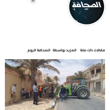
‫مقالات ذات صلة‬
‫‫المزيد بواسطة‬ ‬ ‭ ‬الصحافة‭ ‬اليوم