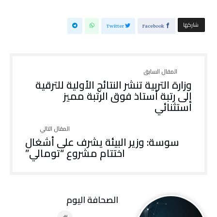
‫‫ شاركها‬
Twitter
Facebook
وزارة التربية تنشر النتائج الأولية للترقية
إلى رتبة أستاذ فوق الرتبة مميز
استثنائي
سوسة: وزير البيئة يشرف على أشغال
اختتام مشروع “تومالي”
‭ ‬الصحافة‭ ‬اليوم