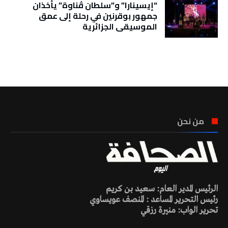
“إيسينارا” و”سلطان ڤناوة” يأخذان
جمهور بوقرنين في رحلة إلى عمق
الموسيقى الجزائرية
تونس الطقس
من نحن
الرئيس المدير العام: سعيد بن كريم
رئيس التحرير المساعد : المنصف عويساوي
تحرير الواب: منيرة رزقي