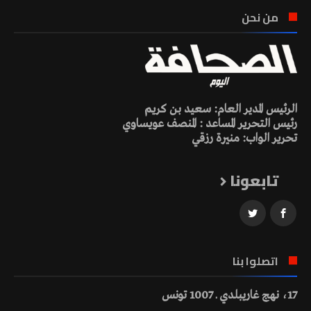
من نحن
الرئيس المدير العام: سعيد بن كريم
رئيس التحرير المساعد : المنصف عويساوي
تحرير الواب: منيرة رزقي
تابعونا
اتصلوا بنا
17، نهج غاريبلدي ـ 1007 تونس