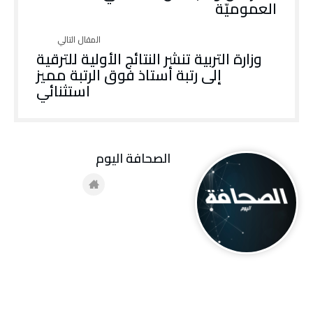
العموميّة
وزارة التربية تنشر النتائج الأولية للترقية
إلى رتبة أستاذ فوق الرتبة مميز
استثنائي
‭ ‬الصحافة‭ ‬اليوم