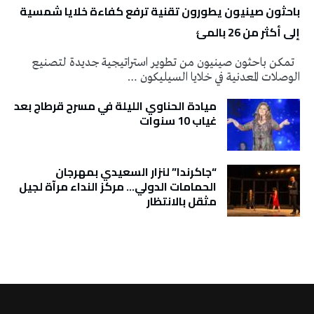
باحثون صينيون يطورون تقنية ترفع كفاءة خلايا شمسية
إلى أكثر من 26 بالمئ
تمكن باحثون صينيون من تطوير استراتيجية جديدة لتصنيع
الوصلات المعدنية في خلايا السيليكون …
ميادة الحناوي الليلة في مسرح قرطاج بعد
غياب 10 سنوات
“جاكرندا” لنزار السعيدي بمهرجان
الحمامات الدولي… مركز النداء مرآة لجيل
مثقل بالانتظار
تونس الطقس