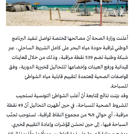
أعلنت وزارة الصحة أنّ مصالحها المختصة تواصل تنفيذ البرنامج
الوطني لمراقبة جودة مياه البحر على كامل الشريط الساحلي، عبر
شبكة وطنية تضم 539 نقطة مراقبة، وذلك من خلال المعاينات
الميدانية ورفع العينات وإخضاعها للتحاليل المخبرية الدورية، وفق
المواصفات الصحية المعتمدة لتقييم قابلية مياه الشواطئ
للسباحة.
وقد بيّنت نتائج المتابعة أنّ أغلب الشواطئ التونسية تستجيب
للشروط الصحية للسباحة، في حين أظهرت التحاليل أنّ 49 نقطة
مراقبة، أي حوالي 9% من مجموع النقاط المراقبة، تستوجب تجنّب
السباحة فيها، إلى حين تحسّن المؤشرات وإعادة التقييم المخبري.