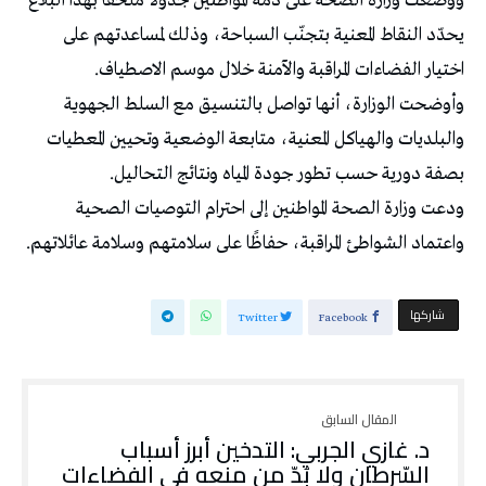
ووضعت وزارة الصحة على ذمة المواطنين جدولًا ملحقًا بهذا البلاغ
يحدّد النقاط المعنية بتجنّب السباحة، وذلك لمساعدتهم على
اختيار الفضاءات المراقبة والآمنة خلال موسم الاصطياف.
وأوضحت الوزارة، أنها تواصل بالتنسيق مع السلط الجهوية
والبلديات والهياكل المعنية، متابعة الوضعية وتحيين المعطيات
بصفة دورية حسب تطور جودة المياه ونتائج التحاليل.
ودعت وزارة الصحة المواطنين إلى احترام التوصيات الصحية
واعتماد الشواطئ المراقبة، حفاظًا على سلامتهم وسلامة عائلاتهم.
‫‫ شاركها‬
Twitter
Facebook
د. غازي الجربي: التدخين أبرز أسباب
السّرطان ولا بُدّ من منعه في الفضاءات