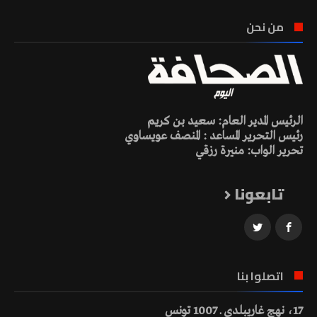
من نحن
الرئيس المدير العام: سعيد بن كريم
رئيس التحرير المساعد : المنصف عويساوي
تحرير الواب: منيرة رزقي
تابعونا
اتصلوا بنا
17، نهج غاريبلدي ـ 1007 تونس