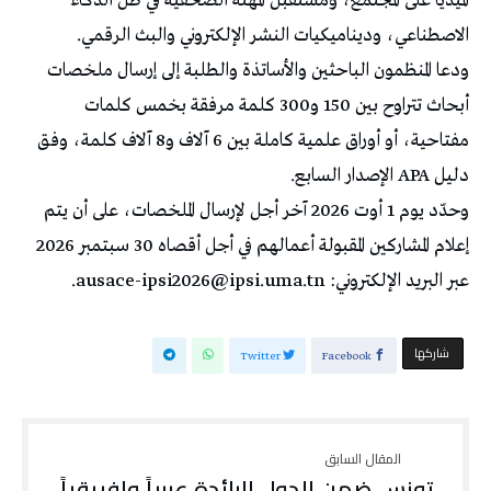
الميديا على المجتمع، ومستقبل المهنة الصحفية في ظل الذكاء
الاصطناعي، وديناميكيات النشر الإلكتروني والبث الرقمي.
ودعا المنظمون الباحثين والأساتذة والطلبة إلى إرسال ملخصات
أبحاث تتراوح بين 150 و300 كلمة مرفقة بخمس كلمات
مفتاحية، أو أوراق علمية كاملة بين 6 آلاف و8 آلاف كلمة، وفق
دليل APA الإصدار السابع.
وحدّد يوم 1 أوت 2026 آخر أجل لإرسال الملخصات، على أن يتم
إعلام المشاركين المقبولة أعمالهم في أجل أقصاه 30 سبتمبر 2026
عبر البريد الإلكتروني: ausace-ipsi2026@ipsi.uma.tn.
‫‫ شاركها‬
Twitter
Facebook
تونس ضمن الدول الرائدة عربياً وإفريقياً