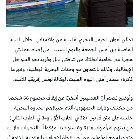
تمكّن أعوان الحرس البحري بقليبية من ولاية نابل، خلال الليلة
الفاصلة بين أمس الجمعة واليوم السبت، من إحباط عمليتي
هجرة غير نظامية انطلاقا من شاطئي نابل وقربة نحو السواحل
الإيطالية، وذلك بالتعاون مع وحدات البحرية الوطنية، وفق ما
ذكره، مصدر أمني،اليوم السبت،لوكالة تونس إفريقيا للأنباء.
وأوضح المصدر أنّ العمليتين أسفرتا عن إيقاف مجموع 66 شخصا
من مختلف ولايات الجمهورية أثناء اجتيازهم الحدود البحرية
خلسة على متن قاربين (32 في القارب الأوّل و34 في القارب الثاني)
من بينهم امرأة وابناها (6 و8 سنوات)، مؤكدا أن التحريات مازالت
متواصلة مع الموقوفين من أجل اتخاذ الإجراءات القانونية اللازمة في