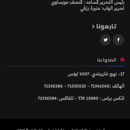
رئيس التحرير المساعد : المنصف عويساوي
تحرير الواب: منيرة رزقي
تابعونا
اتصلوا بنا
17، نهج غاريبلدي ـ 1007 تونس
الهاتف :71341066 – 71335025 – 71336386
تلكس براس : 13880 TN – تلفاكس :71336584