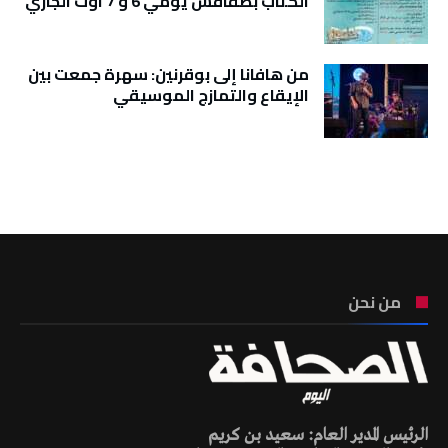
الكتاب بصفاقس يومي 6 و 7 اوت الجاري
من هافانا إلى بوقرنين: سهرة جمعت بين
الإيقاع والتمازج الموسيقي
تونس الطقس
من نحن
الرئيس المدير العام: سعيد بن كريم