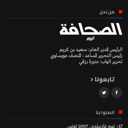
من نحن
الرئيس المدير العام: سعيد بن كريم
رئيس التحرير المساعد : المنصف عويساوي
تحرير الواب: منيرة رزقي
تابعونا
اتصلوا بنا
17، نهج غاريبلدي ـ 1007 تونس