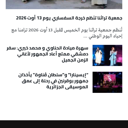
جمعية تراثنا تنَظم خرجة السفساري يوم 13 أوت 2026
تُنظم جمعية تراثنا يوم الخميس المقبل 13 أوت 2026 تزامنا مع
إحياء اليوم الوطني …
سهرة ميادة الحناوي و محمد خيري: سفر
دمشقي ممتع أعاد الجمهور لأغاني
الزمن الجميل
“إيسينارا” و”سلطان ڤناوة” يأخذان
جمهور بوقرنين في رحلة إلى عمق
الموسيقى الجزائرية
تونس الطقس