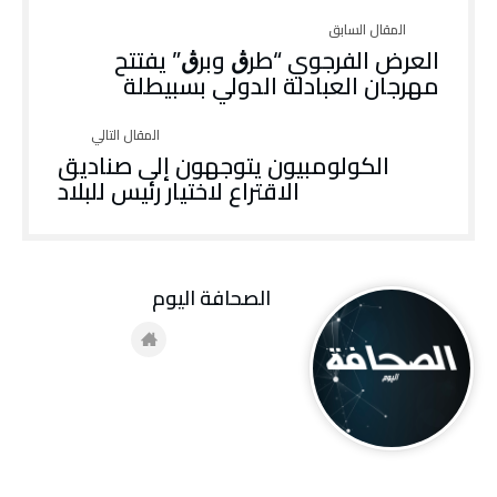
العرض الفرجوي “طرڨ وبرڨ” يفتتح
مهرجان العبادلة الدولي بسبيطلة
الكولومبيون يتوجهون إلى صناديق
الاقتراع لاختيار رئيس للبلاد
‭ ‬الصحافة‭ ‬اليوم