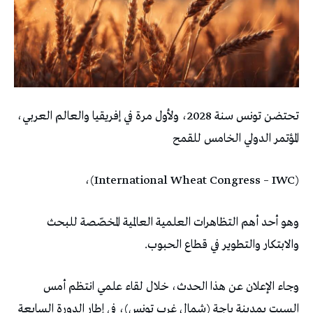
تحتضن تونس سنة 2028، ولأول مرة في إفريقيا والعالم العربي،
المؤتمر الدولي الخامس للقمح
(International Wheat Congress – IWC)،
وهو أحد أهم التظاهرات العلمية العالمية المخصّصة للبحث
والابتكار والتطوير في قطاع الحبوب.
وجاء الإعلان عن هذا الحدث، خلال لقاء علمي انتظم أمس
السبت بمدينة باجة (شمال غرب تونس)، في إطار الدورة السابعة