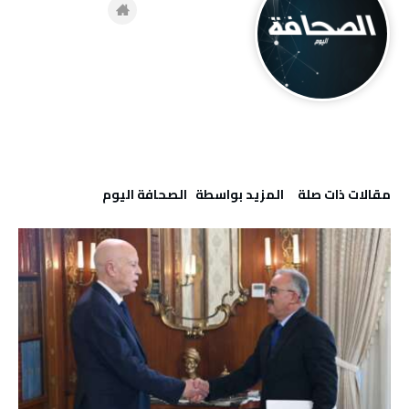
‫مقالات ذات صلة‬
‫‫المزيد بواسطة‬ ‬ ‭ ‬الصحافة‭ ‬اليوم