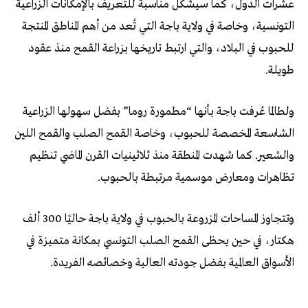
عشرات الدول، كما سيشكل مناسبة للتعريف بالإمكانات الزراعية
التونسية، وخاصة في ولاية باجة التي تُعد من أهم المناطق المنتجة
للحبوب في البلاد، والتي ارتبط تاريخها بزراعة القمح منذ عقود
طويلة.
ولطالما عُرفت باجة بأنها “مطمورة روما” بفضل سهولها الزراعية
الشاسعة المخصصة للحبوب، وخاصة القمح الصلب والقمح اللين
والشعير. كما شهدت المنطقة منذ ثلاثينيات القرن الماضي تنظيم
تظاهرات ومعارض موسمية مرتبطة بالحبوب.
وتتجاوز المساحات المزروعة بالحبوب في ولاية باجة حاليًا 300 ألف
هكتار، في حين يحظى القمح الصلب التونسي بمكانة متميزة في
الأسواق العالمية بفضل جودته العالية وخصائصه الفريدة.