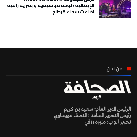
الإيطالية : لوحة موسيقية و بصرية راقية
اضاءت سماء قرطاج
تونس الطقس
من نحن
الرئيس المدير العام: سعيد بن كريم
رئيس التحرير المساعد : المنصف عويساوي
تحرير الواب: منيرة رزقي