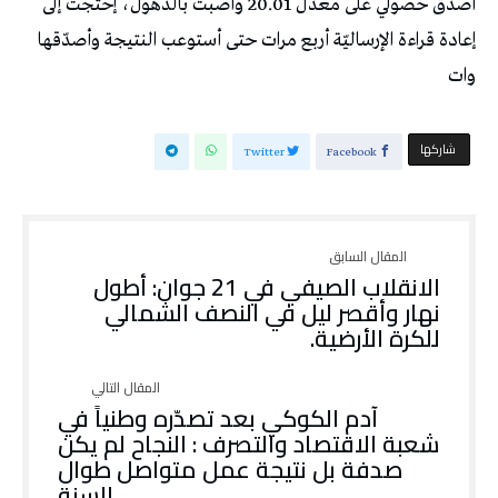
أصدّق حصولي على معدّل 20.01 وأصبت بالذّهول، إحتجت إلى
إعادة قراءة الإرساليّة أربع مرات حتى أستوعب النتيجة وأصدّقها
وات
‫‫ شاركها‬
Twitter
Facebook
الانقلاب الصيفي في 21 جوان: أطول
نهار وأقصر ليل في النصف الشمالي
للكرة الأرضية.
آدم الكوكي بعد تصدّره وطنياً في
شعبة الاقتصاد والتصرف : النجاح لم يكن
صدفة بل نتيجة عمل متواصل طوال
السنة