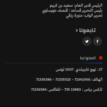
الرئيس المدير العام: سعيد بن كريم
رئيس التحرير المساعد : المنصف عويساوي
تحرير الواب: منيرة رزقي
تابعونا
اتصلوا بنا
17، نهج غاريبلدي ـ 1007 تونس
الهاتف :71341066 – 71335025 – 71336386
تلكس براس : 13880 TN – تلفاكس :71336584