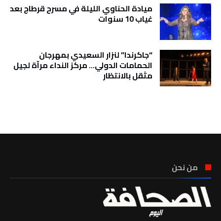
ميادة الحناوي الليلة في مسرح قرطاج بعد
غياب 10 سنوات
“جاكرندا” لنزار السعيدي بمهرجان
الحمامات الدولي… مركز النداء مرآة لجيل
مثقل بالانتظار
تونس الطقس
من نحن