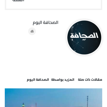
‭ ‬الصحافة‭ ‬اليوم
‫مقالات ذات صلة‬
‫‫المزيد بواسطة‬ ‬ ‭ ‬الصحافة‭ ‬اليوم