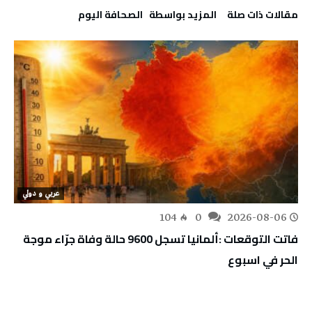
‫مقالات ذات صلة‬
‫‫المزيد بواسطة‬ ‬ ‭ ‬الصحافة‭ ‬اليوم
عربي و دولي
104
0
2026-08-06
فاتت التوقعات :ألمانيا تسجل 9600 حالة وفاة جرّاء موجة
الحر في اسبوع