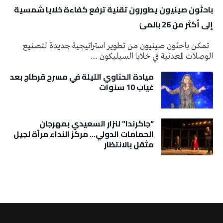
باحثون صينيون يطورون تقنية ترفع كفاءة خلايا شمسية
إلى أكثر من 26 بالمئ
تمكن باحثون صينيون من تطوير استراتيجية جديدة لتصنيع
الوصلات المعدنية في خلايا السيليكون …
ميادة الحناوي الليلة في مسرح قرطاج بعد
غياب 10 سنوات
“جاكرندا” لنزار السعيدي بمهرجان
الحمامات الدولي… مركز النداء مرآة لجيل
مثقل بالانتظار
تونس الطقس