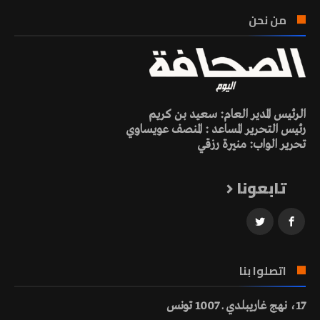
من نحن
الرئيس المدير العام: سعيد بن كريم
رئيس التحرير المساعد : المنصف عويساوي
تحرير الواب: منيرة رزقي
تابعونا
اتصلوا بنا
17، نهج غاريبلدي ـ 1007 تونس