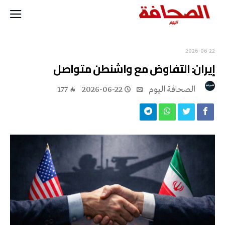
2026-06-22
إيران: التفاوض مع واشنطن متواصل
‭ ‬الصحافة‭ ‬اليوم
2026-06-22
177