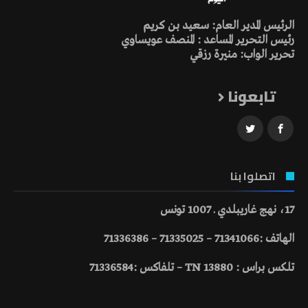
الرئيس المدير العام: سعيد بن كريم
رئيس التحرير المساعد : المنصف عويساوي
تحرير الواب: منيرة رزقي
تابعونا
اتصلوا بنا
17، نهج غاريبلدي ـ 1007 تونس
الهاتف :71341066 – 71335025 – 71336386
تلكس براس : 13880 TN – تلفاكس :71336584