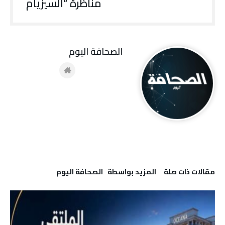
مناظرة “السيزيام
‭ ‬الصحافة‭ ‬اليوم
‫مقالات ذات صلة‬
‫‫المزيد بواسطة‬ ‬ ‭ ‬الصحافة‭ ‬اليوم