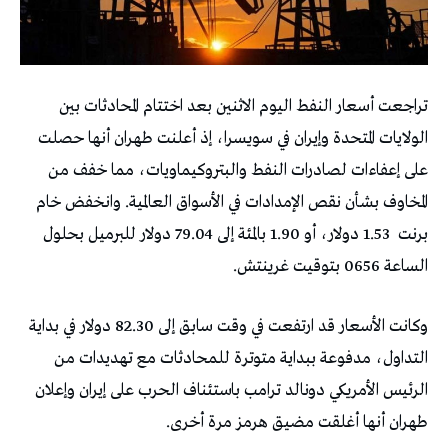
تراجعت أسعار ⁠النفط اليوم الاثنين بعد اختتام المحادثات ​بين
الولايات المتحدة وإيران في سويسرا، إذ أعلنت ​طهران أنها حصلت
على إعفاءات لصادرات ‌النفط والبتروكيماويات، مما خفف من
المخاوف ‌بشأن نقص الإمدادات في الأسواق العالمية. وانخفض ‌خام
برنت 1.53 دولار، أو 1.90 بالمئة إلى 79.04 دولار للبرميل بحلول
الساعة 0656 بتوقيت غرينتش.
وكانت ⁠الأسعار قد ارتفعت في وقت سابق إلى 82.30 دولار في بداية
التداول، مدفوعة ببداية متوترة للمحادثات مع تهديدات من
الرئيس الأمريكي ​دونالد ترامب باستئناف الحرب على إيران وإعلان
طهران أنها أغلقت مضيق هرمز مرة أخرى.