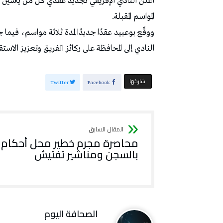
أعلن النادي الإفريقي تجديد عقدي كل من ياسين ب
المواسم المقبلة.
ووقّع بوعبيد عقدًا جديدًا لمدة ثلاثة مواسم، فيما
النادي إلى المحافظة على ركائز الفريق وتعزيز الاستقر
‫‫ شاركها‬
Twitter
Facebook
محاصرة مجرم خطير محل أحكام
بالسجن ومناشير تفتيش
‭ ‬الصحافة‭ ‬اليوم