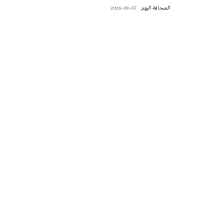
‭ ‬الصحافة‭ ‬اليوم
2026-08-07
تونس الطقس