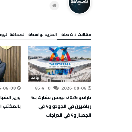
‫مقالات ذات صلة‬
‫‫المزيد بواسطة‬ ‬ ‭ ‬الصحافة‭ ‬اليوم
رياضة
رياضة
6-08-08
85
0
2026-08-08
163
0
طية (تارانتو
تارانتو 2026: تونس تشارك بـ6
وزير الشبا
 الرياضيين
رياضيين في الجودو و4 في
بالمكتب ا
اختصاصات
الجمباز و4 في الدراجات
ارعة