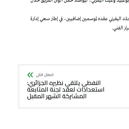
وعبيد وغيث اليفرني، ليواصلا حمل ألوان الفريق خلال
 جدّد اليفرني عقده لموسمين إضافيين، في إطار سعي إدارة
ار الفني.
النفطي يلتقي نظيره الجزائري:
استعدادات لعقد لجنة المتابعة
المشتركة الشهر المقبل