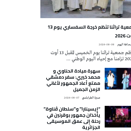
جمعية تراثنا تنَظم خرجة السفساري يوم 13
2026
2026-08-08
تُنظم جمعية تراثنا يوم الخميس المقبل 13 أوت
 إحياء اليوم الوطني …
سهرة ميادة الحناوي و
محمد خيري: سفر دمشقي
ممتع أعاد الجمهور لأغاني
الزمن الجميل
صبرة الطرابلسي
2026-08-07
“إيسينارا” و”سلطان ڤناوة”
يأخذان جمهور بوقرنين في
رحلة إلى عمق الموسيقى
الجزائرية