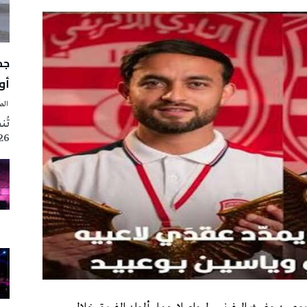
أوت 
‭ ‬الصحافة‭ ‬اليوم
2026 تزامنا مع