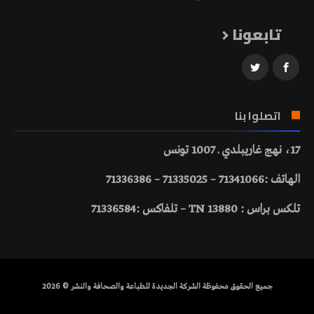
تابعونا
اتصلوا بنا
17، نهج غاريبلدي ـ 1007 تونس
الهاتف :71341066 – 71335025 – 71336386
تلكس براس : 13880 TN – تلفاكس :71336584
جميع الحقوق محفوظة الشركة الجديدة للطباعة والصحافة والنشر © 2026