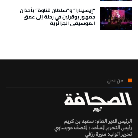
“إيسينارا” و”سلطان ڤناوة” يأخذان
جمهور بوقرنين في رحلة إلى عمق
الموسيقى الجزائرية
تونس الطقس
من نحن
الرئيس المدير العام: سعيد بن كريم
رئيس التحرير المساعد : المنصف عويساوي
تحرير الواب: منيرة رزقي