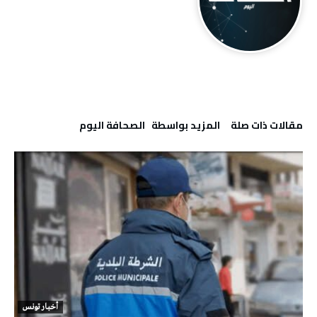
‫مقالات ذات صلة‬
‫‫المزيد بواسطة‬ ‬ ‭ ‬الصحافة‭ ‬اليوم
أخبار تونس