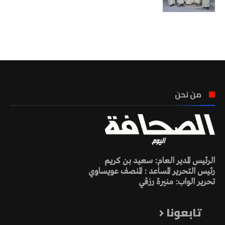
تونس الطقس
من نحن
الرئيس المدير العام: سعيد بن كريم
رئيس التحرير المساعد : المنصف عويساوي
تحرير الواب: منيرة رزقي
تابعونا