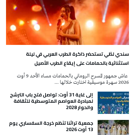
سندي لطّي تستحضر ذاكرة الطرب العربي في ليلة
استثنائية بالحمامات على إيقاع الطرب الأصيل
عاش جمهور المسرح الروماني بالحمامات مساء الأحد 9 أوت
2026 سهرة موسيقية اختارت خلالها …
إلى غاية 31 أوت: تواصل فتح باب الترشح
لمبادرة العواصم المتوسطية للثقافة
والحوار 2028
جمعية تراثنا تنَظم خرجة السفساري يوم
13 أوت 2026