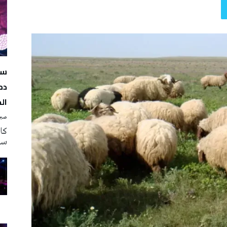
سه
دم
ال
صبرة
سه