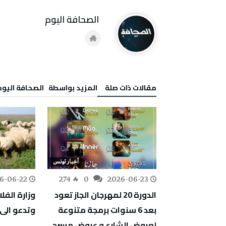
‭ ‬الصحافة‭ ‬اليوم
‫مقالات ذات صلة‬
‫‫المزيد بواسطة‬ ‬ ‭ ‬الصحافة‭ ‬اليوم
أخبار تونس
أخبار تونس
6-06-22
274
0
2026-06-23
350
0
ولي للانتقال
الدورة 20 لمهرجان الجاز تعود
وزارة الفل
 ريميني
بعد 6 سنوات برمجة متنوعة
وتدعو الى 
نس ممثلة بوفد
لعروض الشارع و عروض مسرح