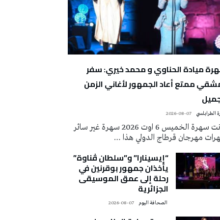
رة ميادة الحناوي و محمد خيري: سفر
شقي ممتع أعاد الجمهور لأغاني الزمن
جميل
 الطرابلسي
2026-08-07
كانت سهرة الخميس 6 اوت 2026 سهرة غير سائر
رات مهرجان قرطاج الدولي هذا …
“إيسينارا” و”سلطان ڤناوة”
يأخذان جمهور بوقرنين في
رحلة إلى عمق الموسيقى
الجزائرية
‭ ‬الصحافة‭ ‬اليوم
2026-08-07