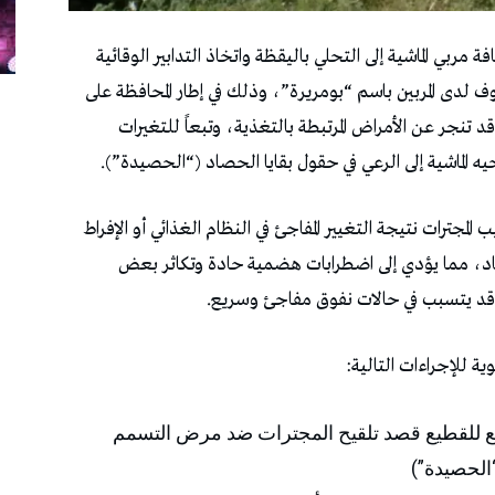
فة مربي الماشية إلى التحلي باليقظة واتخاذ التدابير الوقائية
وف لدى المربين باسم “بومريرة”، وذلك في إطار المحافظة على
 تنجر عن الأمراض المرتبطة بالتغذية، وتبعاً للتغيرات
 الماشية إلى الرعي في حقول بقايا الحصاد (“الحصيدة”).
لمجترات نتيجة التغيير المفاجئ في النظام الغذائي أو الإفراط
صاد، مما يؤدي إلى اضطرابات هضمية حادة وتكاثر بعض
وقد يتسبب في حالات نفوق مفاجئ وسريع.
ية للإجراءات التالية:
بع للقطيع قصد تلقيح المجترات ضد مرض التسمم
الحصيدة”)