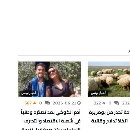
أخبار تونس
أخبار تونس
-07
587
0
2026-06-21
222
0
202
احة تحذر من بومريرة
آدم الكوكي بعد تصدّره وطنياً
وزير 
اتخاذ تدابير وقائية
في شعبة الاقتصاد والتصرف :
عسكري
النجاح لم يكن صدفة بل نتيجة
النهائ