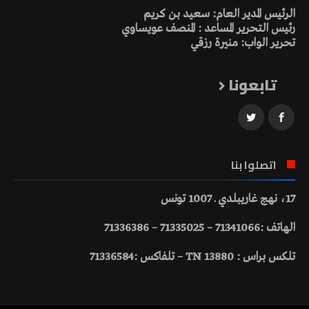
الرئيس المدير العام: سعيد بن كريم
رئيس التحرير المساعد : المنصف عويساوي
تحرير الواب: منيرة رزقي
تابعونا
اتصلوا بنا
17، نهج غاريبلدي ـ 1007 تونس
الهاتف :71341066 – 71335025 – 71336386
تلكس براس : 13880 TN – تلفاكس :71336584