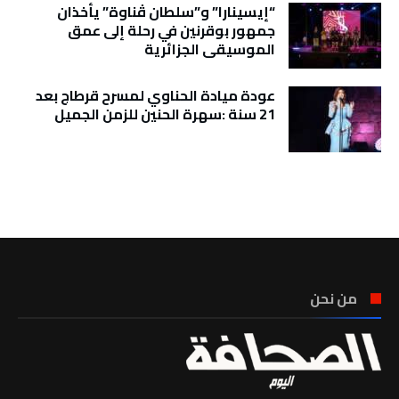
“إيسينارا” و”سلطان ڤناوة” يأخذان
جمهور بوقرنين في رحلة إلى عمق
الموسيقى الجزائرية
عودة ميادة الحناوي لمسرح قرطاج بعد
21 سنة :سهرة الحنين للزمن الجميل
تونس الطقس
من نحن