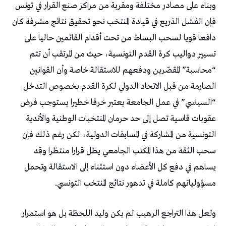
وبناء على مصادر مختلفة ومقربة من مراكز صنع القرار في تونس
فإن الفشل الذريع في قيادة المنتخب نحو تحقيق نتائج مشرفة كان
دافعا قويا لسحب البساط من تحت أقدام القائمين حاليا على
تسيير دواليب كرة القدم التونسية، حيث من المرتقب أن تتم
“محاسبة” المقصّرين ودفعهم للاستقالة خاصة وأن القوانين
الصارمة من قبل الاتحاد الدولي لكرة القدم بخصوص التدخل
“السياسي” في عمل الجامعة يعتبر خرقا خطيرا يستوجب فرض
عقوبات قاسية تصل إلى حد حرمان المنتخبات الوطنية والأندية
التونسية من المشاركة في المسابقات الدولية، لكن رغم ذلك فإن
سحب الثقة من هذا المكتب الجامعي يظل قرارا منتظرا وقد
يساهم في دفع كل الأعضاء دون استثناء إلى الاستقالة وتحمل
مسؤولياتهم كاملة في تدهور نتائج المنتخب التونسي.
ولعل هذا التراجع الرهيب لم يكن وليد اللحظة بل هو استمرار