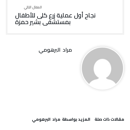
نجاح أول عملية زرع كلى للأطفال
بمستشفى بشير حمزة
مراد‭ ‬ البرهومي
‫مقالات ذات صلة‬
‫‫المزيد بواسطة‬ ‬ مراد‭ ‬ البرهومي