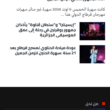
كانت سهرة الخميس 6 اوت 2026 سهرة غير سائر سهرات
مهرجان قرطاج الدولي هذا …
“إيسينارا” و”سلطان ڤناوة” يأخذان
جمهور بوقرنين في رحلة إلى عمق
الموسيقى الجزائرية
عودة ميادة الحناوي لمسرح قرطاج بعد
21 سنة :سهرة الحنين للزمن الجميل
تونس الطقس
من نحن