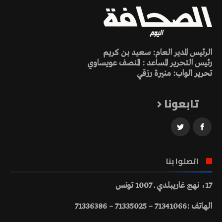
الرئيس المدير العام: سعيد بن كريم
رئيس التحرير المساعد : المنصف عويساوي
تحرير الواب: منيرة رزقي
تابعونا
اتصلوا بنا
17، نهج غاريبلدي ـ 1007 تونس
الهاتف :71341066 – 71335025 – 71336386