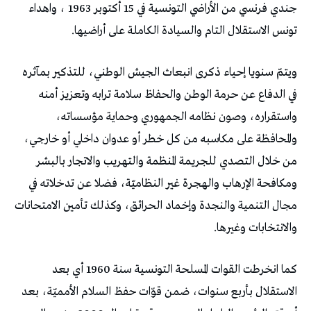
جندي فرنسي من الأراضي التونسية في 15 أكتوبر 1963 ، واهداء
تونس الاستقلال التام والسيادة الكاملة على أراضيها.
ويتمّ سنويا إحياء ذكرى انبعاث الجيش الوطني، للتذكير بمآثره
في الدفاع عن حرمة الوطن والحفاظ سلامة ترابه وتعزيز أمنه
واستقراره، وصون نظامه الجمهوري وحماية مؤسساته،
والمحافظة على مكاسبه من كل خطر أو عدوان داخلي أو خارجي،
من خلال التصدي للجريمة المنظمة والتهريب والاتجار بالبشر
ومكافحة الإرهاب والهجرة غير النظاميّة، فضلا عن تدخلاته في
مجال التنمية والنجدة وإخماد الحرائق، وكذلك تأمين الامتحانات
والانتخابات وغيرها.
كما انخرطت القوات المسلحة التونسية سنة 1960 أي بعد
الاستقلال بأربع سنوات، ضمن قوّات حفظ السلام الأمميّة، بعد