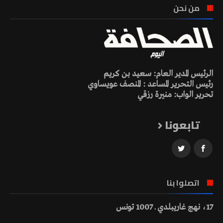
من نحن
الرئيس المدير العام: سعيد بن كريم
رئيس التحرير المساعد : المنصف عويساوي
تحرير الواب: منيرة رزقي
تابعونا
اتصلوا بنا
17، نهج غاريبلدي ـ 1007 تونس