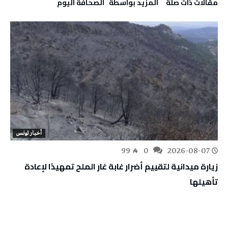
‫مقالات ذات صلة‬
‫‫المزيد بواسطة‬ ‬ ‭ ‬الصحافة‭ ‬اليوم
أخبار تونس
99
0
2026-08-07
زيارة ميدانية لتقييم أضرار غابة غار الملح تمهيدًا لإعادة
تأهيلها