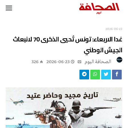
2026-06-23
غدا الاربعاء: تونس تُحيي الذكرى 70 لانبعاث
الجيش الوطني
‭ ‬الصحافة‭ ‬اليوم
2026-06-23
326