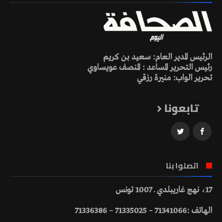
الرئيس المدير العام: سعيد بن كريم
رئيس التحرير المساعد : المنصف عويساوي
تحرير الواب: منيرة رزقي
تابعونا
اتصلوا بنا
17، نهج غاريبلدي ـ 1007 تونس
الهاتف :71341066 – 71335025 – 71336386