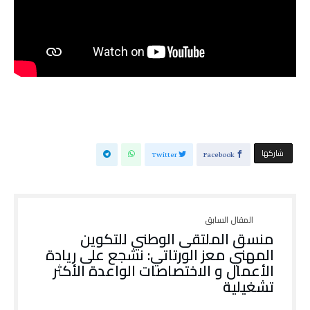
‫‫ شاركها‬
Twitter
Facebook
منسق الملتقى الوطني للتكوين
المهني معز الورتاتي: نشجع على ريادة
الأعمال و الاختصاصات الواعدة الأكثر
تشغيلية