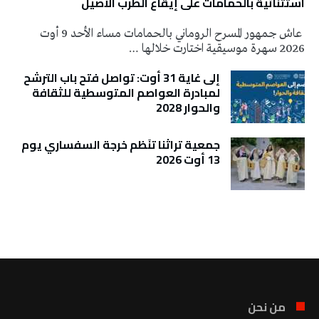
استثنائية بالحمامات على إيقاع الطرب الأصيل
عاش جمهور المسرح الروماني بالحمامات مساء الأحد 9 أوت
2026 سهرة موسيقية اختارت خلالها …
إلى غاية 31 أوت: تواصل فتح باب الترشح
لمبادرة العواصم المتوسطية للثقافة
والحوار 2028
جمعية تراثنا تنَظم خرجة السفساري يوم
13 أوت 2026
تونس الطقس
من نحن