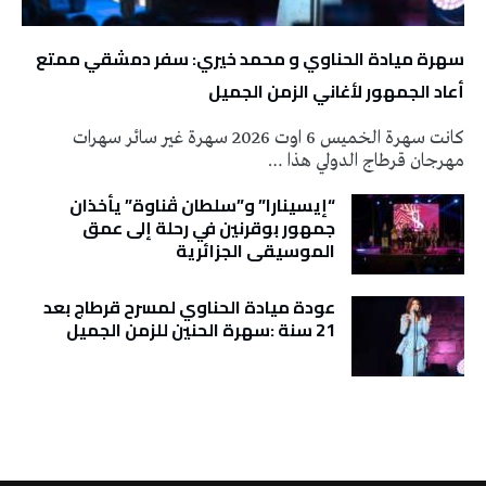
سهرة ميادة الحناوي و محمد خيري: سفر دمشقي ممتع
أعاد الجمهور لأغاني الزمن الجميل
كانت سهرة الخميس 6 اوت 2026 سهرة غير سائر سهرات
مهرجان قرطاج الدولي هذا …
“إيسينارا” و”سلطان ڤناوة” يأخذان
جمهور بوقرنين في رحلة إلى عمق
الموسيقى الجزائرية
عودة ميادة الحناوي لمسرح قرطاج بعد
21 سنة :سهرة الحنين للزمن الجميل
تونس الطقس