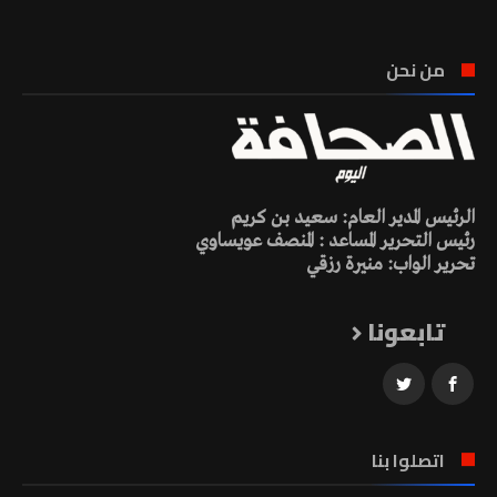
من نحن
الرئيس المدير العام: سعيد بن كريم
رئيس التحرير المساعد : المنصف عويساوي
تحرير الواب: منيرة رزقي
تابعونا
اتصلوا بنا